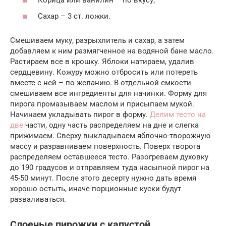
Корица или ванилин – по вкусу;
Сахар – 3 ст. ложки.
Смешиваем муку, разрыхлитель и сахар, а затем
добавляем к ним размягченное на водяной бане масло.
Растираем все в крошку. Яблоки натираем, удалив
сердцевину. Кожуру можно отбросить или потереть
вместе с ней – по желанию. В отдельной емкости
смешиваем все ингредиенты для начинки. Форму для
пирога промазываем маслом и присыпаем мукой.
Начинаем укладывать пирог в форму.
Делим тесто на
две
части, одну часть распределяем на дне и слегка
прижимаем. Сверху выкладываем яблочно-творожную
массу и разравниваем поверхность. Поверх творога
распределяем оставшееся тесто. Разогреваем духовку
до 190 градусов и отправляем туда насыпной пирог на
45-50 минут. После этого десерту нужно дать время
хорошо остыть, иначе порционные куски будут
разваливаться.
Слоеные пирожки с капустой