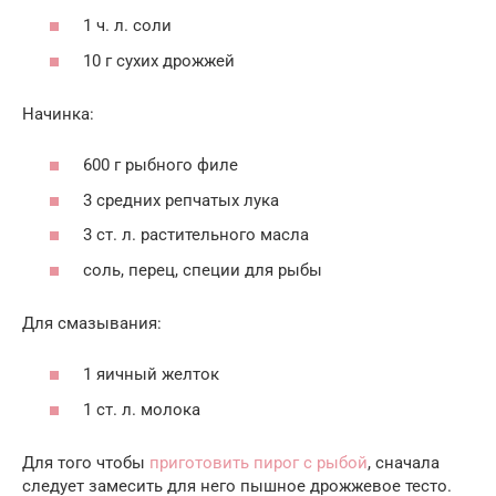
1 ч. л. соли
10 г сухих дрожжей
Начинка:
600 г рыбного филе
3 средних репчатых лука
3 ст. л. растительного масла
соль, перец, специи для рыбы
Для смазывания:
1 яичный желток
1 ст. л. молока
Для того чтобы
приготовить пирог с рыбой
, сначала
следует замесить для него пышное дрожжевое тесто.