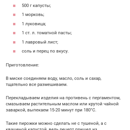
500 г капусты;
1 морковь;
1 луковица;
1 ст. л. томатной пасты;
1 лавровый лист;
соль и перец по вкусу.
Приготовление:
В миске соединяем воду, масло, соль и сахар,
тщательно все размешиваем.
Перекладываем изделия на противень с пергаментом,
смазываем растительным маслом или крутой чайной
заваркой, выпекаем 15-20 минут при 180°С.
Такие пирожки можно сделать не с тушеной, а с
квашеной капустой, ведь рецепт пришел из