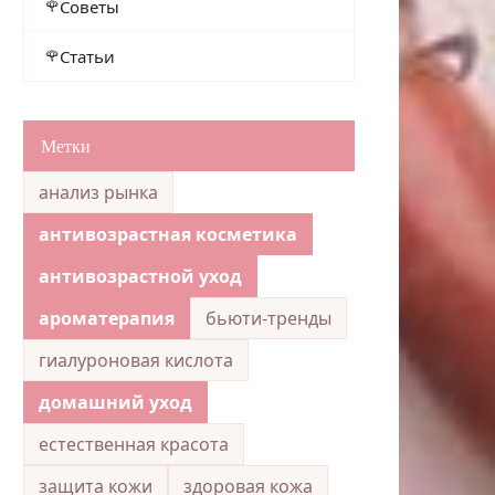
Советы
Статьи
Метки
анализ рынка
антивозрастная косметика
антивозрастной уход
ароматерапия
бьюти-тренды
гиалуроновая кислота
домашний уход
естественная красота
защита кожи
здоровая кожа