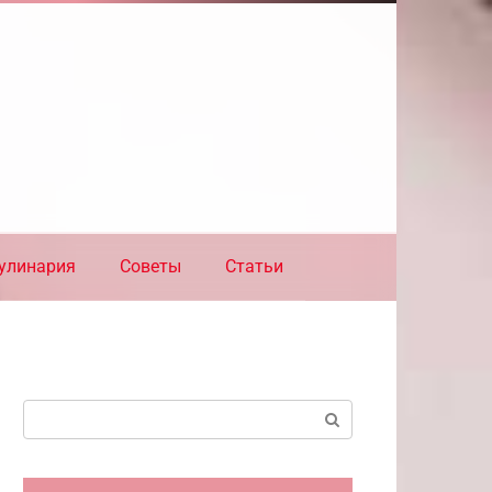
улинария
Советы
Статьи
Поиск: