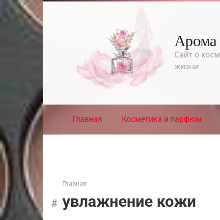
Перейти
к
контенту
Арома
Сайт о косм
жизни
Главная
Косметика и парфюм
Главная
увлажнение кожи