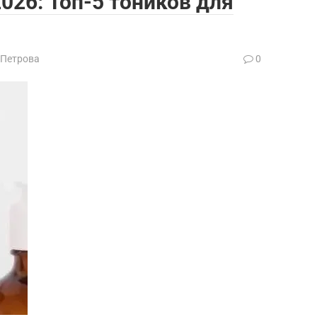
026: Топ-5 тоников для
 Петрова
0