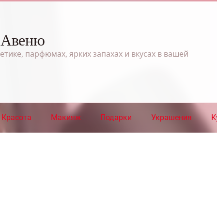
 Авеню
етике, парфюмах, ярких запахах и вкусах в вашей
Красота
Макияж
Подарки
Украшения
К