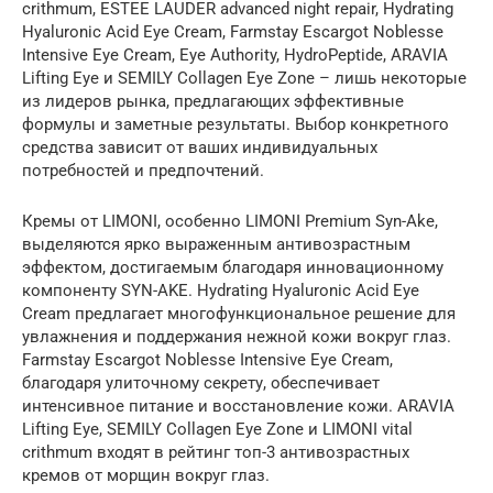
crithmum, ESTEE LAUDER advanced night repair, Hydrating
Hyaluronic Acid Eye Cream, Farmstay Escargot Noblesse
Intensive Eye Cream, Eye Authority, HydroPeptide, ARAVIA
Lifting Eye и SEMILY Collagen Eye Zone – лишь некоторые
из лидеров рынка, предлагающих эффективные
формулы и заметные результаты. Выбор конкретного
средства зависит от ваших индивидуальных
потребностей и предпочтений.
Кремы от LIMONI, особенно LIMONI Premium Syn-Ake,
выделяются ярко выраженным антивозрастным
эффектом, достигаемым благодаря инновационному
компоненту SYN-AKE. Hydrating Hyaluronic Acid Eye
Cream предлагает многофункциональное решение для
увлажнения и поддержания нежной кожи вокруг глаз.
Farmstay Escargot Noblesse Intensive Eye Cream,
благодаря улиточному секрету, обеспечивает
интенсивное питание и восстановление кожи. ARAVIA
Lifting Eye, SEMILY Collagen Eye Zone и LIMONI vital
crithmum входят в рейтинг топ-3 антивозрастных
кремов от морщин вокруг глаз.