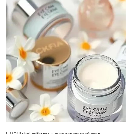
LIMONI vital crithмум – антивозрастной уход,