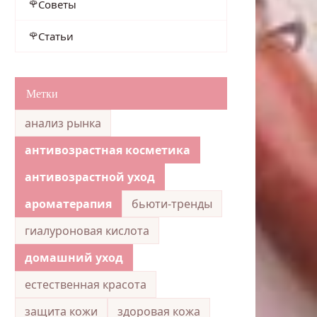
Советы
Статьи
Метки
анализ рынка
антивозрастная косметика
антивозрастной уход
ароматерапия
бьюти-тренды
гиалуроновая кислота
домашний уход
естественная красота
защита кожи
здоровая кожа