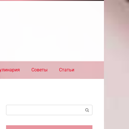
улинария
Советы
Статьи
Поиск: