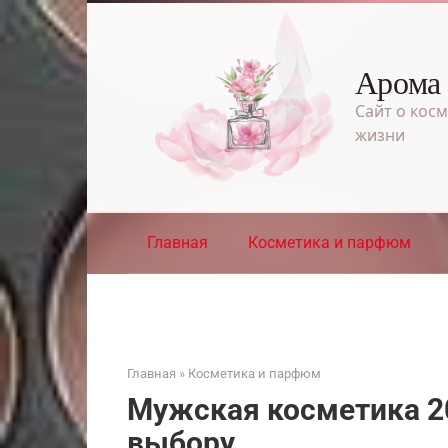
Перейти
к
контенту
Арома
Сайт о косм
жизни
Главная
Косметика и парфюм
Главная
»
Косметика и парфюм
Мужская косметика 20
выбору