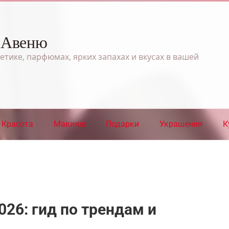
 Авеню
етике, парфюмах, ярких запахах и вкусах в вашей
Красота
Макияж
Подарки
Украшения
К
26: гид по трендам и