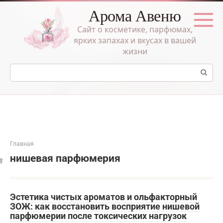
Перейти
Арома Авеню
к
контенту
Сайт о косметике, парфюмах,
ярких запахах и вкусах в вашей
жизни
Поиск:
Главная
нишевая парфюмерия
Эстетика чистых ароматов и ольфакторный
ЗОЖ: как восстановить восприятие нишевой
парфюмерии после токсических нагрузок