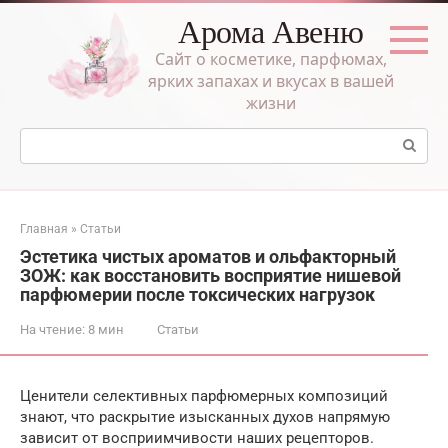
Перейти
Арома Авеню
к
контенту
Сайт о косметике, парфюмах,
ярких запахах и вкусах в вашей
жизни
Поиск:
Главная
»
Статьи
Эстетика чистых ароматов и ольфакторный
ЗОЖ: как восстановить восприятие нишевой
парфюмерии после токсических нагрузок
На чтение:
8 мин
Статьи
Ценители селективных парфюмерных композиций
знают, что раскрытие изысканных духов напрямую
зависит от восприимчивости наших рецепторов.