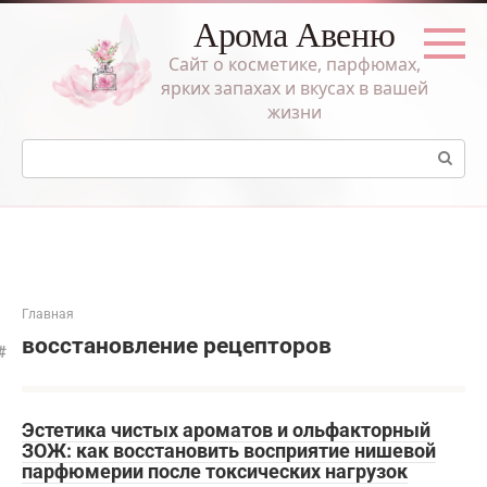
Перейти
Арома Авеню
к
контенту
Сайт о косметике, парфюмах,
ярких запахах и вкусах в вашей
жизни
Поиск:
Главная
восстановление рецепторов
Эстетика чистых ароматов и ольфакторный
ЗОЖ: как восстановить восприятие нишевой
парфюмерии после токсических нагрузок