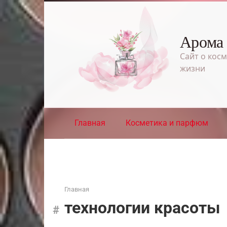
Перейти
к
контенту
Арома
Сайт о косм
жизни
Главная
Косметика и парфюм
Главная
технологии красоты