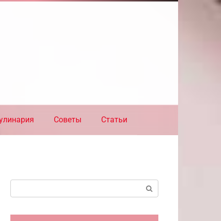
улинария
Советы
Статьи
Поиск: