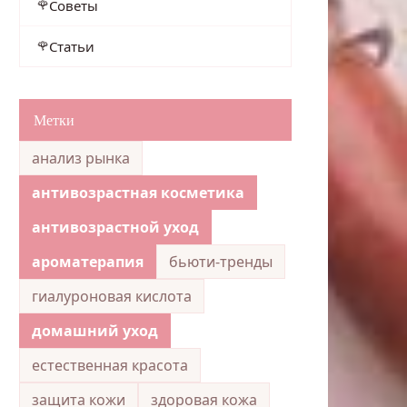
Советы
Статьи
Метки
анализ рынка
антивозрастная косметика
антивозрастной уход
ароматерапия
бьюти-тренды
гиалуроновая кислота
домашний уход
естественная красота
защита кожи
здоровая кожа