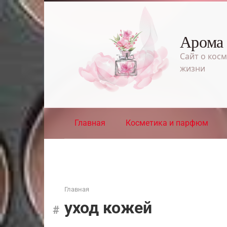
Перейти
к
контенту
Арома
Сайт о косм
жизни
Главная
Косметика и парфюм
Главная
уход кожей