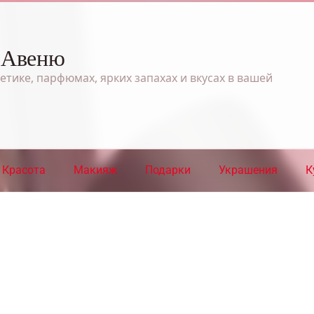
 Авеню
етике, парфюмах, ярких запахах и вкусах в вашей
Красота
Макияж
Подарки
Украшения
К