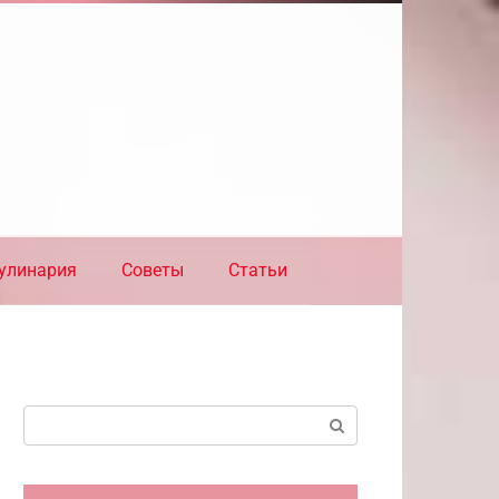
улинария
Советы
Статьи
Поиск: