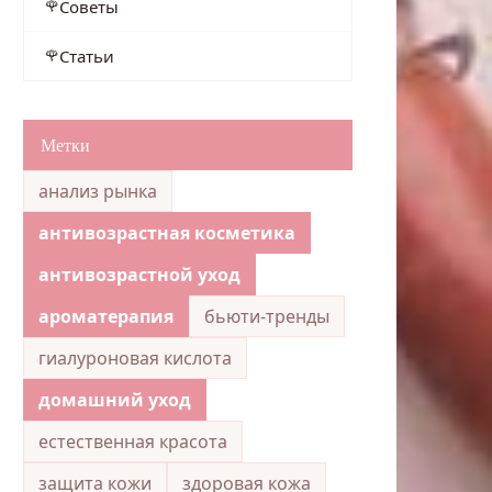
Советы
Статьи
Метки
анализ рынка
антивозрастная косметика
антивозрастной уход
ароматерапия
бьюти-тренды
гиалуроновая кислота
домашний уход
естественная красота
защита кожи
здоровая кожа