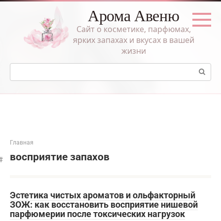
Перейти
Арома Авеню
к
контенту
Сайт о косметике, парфюмах,
ярких запахах и вкусах в вашей
жизни
Поиск:
Главная
восприятие запахов
Эстетика чистых ароматов и ольфакторный
ЗОЖ: как восстановить восприятие нишевой
парфюмерии после токсических нагрузок