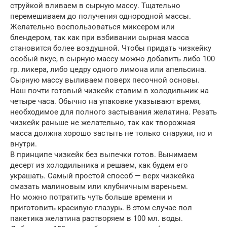
струйкой вливаем в сырную массу. Тщательно
перемешиваем до получения однородной массы.
Желательно воспользоваться миксером или
блендером, так как при взбивании сырная масса
становится более воздушной. Чтобы придать чизкейку
особый вкус, в сырную массу можно добавить либо 100
гр. ликера, либо цедру одного лимона или апельсина.
Сырную массу выливаем поверх песочной основы.
Наш почти готовый чизкейк ставим в холодильник на
четыре часа. Обычно на упаковке указывают время,
необходимое для полного застывания желатина. Резать
чизкейк раньше не желательно, так как творожная
масса должна хорошо застыть не только снаружи, но и
внутри.
В принципе чизкейк без выпечки готов. Вынимаем
десерт из холодильника и решаем, как будем его
украшать. Самый простой способ — верх чизкейка
смазать малиновым или клубничным вареньем.
Но можно потратить чуть больше времени и
приготовить красивую глазурь. В этом случае пол
пакетика желатина растворяем в 100 мл. воды.