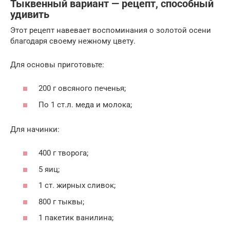
Тыквенный вариант — рецепт, способный
удивить
Этот рецепт навевает воспоминания о золотой осени
благодаря своему нежному цвету.
Для основы приготовьте:
200 г овсяного печенья;
По 1 ст.л. меда и молока;
Для начинки:
400 г творога;
5 яиц;
1 ст. жирных сливок;
800 г тыквы;
1 пакетик ванилина;