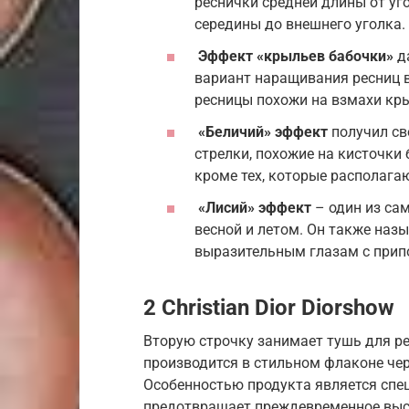
реснички средней длины от уг
середины до внешнего уголка.
Эффект «крыльев бабочки»
да
вариант наращивания ресниц в
ресницы похожи на взмахи кр
«Беличий» эффект
получил сво
стрелки, похожие на кисточки
кроме тех, которые располагаю
«Лисий» эффект
– один из са
весной и летом. Он также наз
выразительным глазам с при
2 Christian Dior Diorshow
Вторую строчку занимает тушь для рес
производится в стильном флаконе чер
Особенностью продукта является спе
предотвращает преждевременное выс