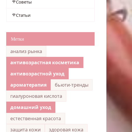
Советы
Статьи
Метки
анализ рынка
антивозрастная косметика
антивозрастной уход
ароматерапия
бьюти-тренды
гиалуроновая кислота
домашний уход
естественная красота
защита кожи
здоровая кожа