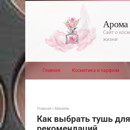
Перейти
к
контенту
Арома
Сайт о косм
жизни
Главная
Косметика и парфюм
Главная
»
Макияж
Как выбрать тушь для
рекомендаций