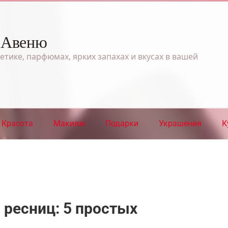
 Авеню
етике, парфюмах, ярких запахах и вкусах в вашей
Красота
Макияж
Подарки
Украшения
К
 ресниц: 5 простых