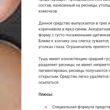
состав, нанесенный на ресницы, утол
комочков.
Данное средство выпускается в трех 
коричневом и ярко-синем. Аккуратна
форму с густо посаженными щетинкам
Ближе к кончику она слегка сужается,
уголках глаза. Ограничитель препятс
Тушь имеет консистенцию средней гус
разделяет ресницы, не имеет неприят
пигментирован, ресницы получаются 
открытым. Средство легко удаляется 
осыпаться.
Плюсы:
Специальная формула предот