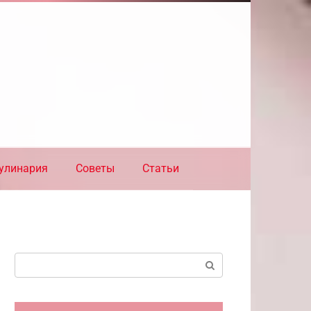
улинария
Советы
Статьи
Поиск: