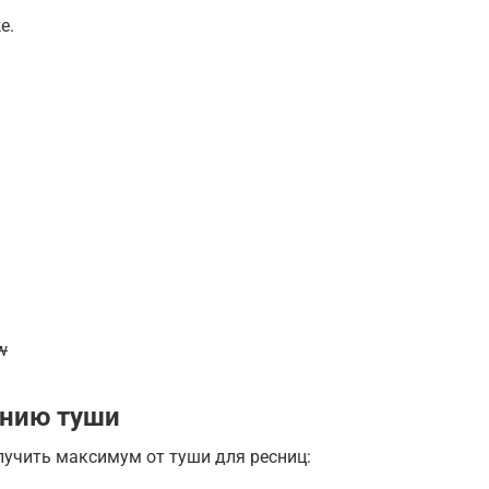
е.
w
анию туши
олучить максимум от туши для ресниц: