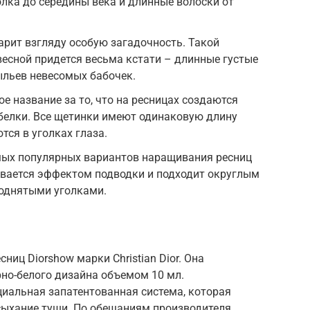
олка до середины века и длинные волоски от
рит взгляду особую загадочность. Такой
есной придется весьма кстати – длинные густые
ыльев невесомых бабочек.
е название за то, что на ресницах создаются
 белки. Все щетинки имеют одинаковую длину
тся в уголках глаза.
мых популярных вариантов наращивания ресниц
ывается эффектом подводки и подходит округлым
поднятыми уголками.
ниц Diorshow марки Christian Dior. Она
но-белого дизайна объемом 10 мл.
циальная запатентованная система, которая
ыхание туши. По обещаниям производителя