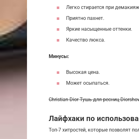
Легко стирается при демакияж
Приятно пахнет.
Яркие насыщенные оттенки.
Качество люкса.
Минусы:
Высокая цена.
Может осыпаться.
Christian Dior Тушь для ресниц Diorsho
Лайфхаки по использов
Топ-7 хитростей, которые позволят п