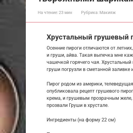
На чтение:
23 мин
Рубрика:
Макияж
Хрустальный грушевый пи
Осенние пироги отличаются от летних,
и груши, айва. Такая выпечка мне каж
чашечкой горячего чая. Хрустальный
груши погрузли в сметанной заливке 
Пирог родом из америки, телеведуща
опубликовала рецепт грушевого пирога
крема, и грушевым прозрачным желе, 
прозвали Груши в хрустале.
Ингредиенты (на форму 22 см)