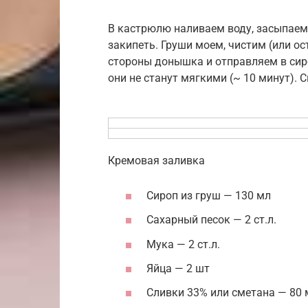
В кастрюлю наливаем воду, засыпаем 
закипеть. Груши моем, чистим (или о
стороны донышка и отправляем в сиро
они не станут мягкими (~ 10 минут). 
Кремовая заливка
Сироп из груш — 130 мл
Сахарный песок — 2 ст.л.
Мука — 2 ст.л.
Яйца — 2 шт
Сливки 33% или сметана — 80 