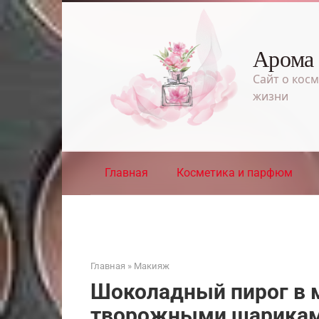
Перейти
к
контенту
Арома
Сайт о косм
жизни
Главная
Косметика и парфюм
Главная
»
Макияж
Шоколадный пирог в 
творожными шарика