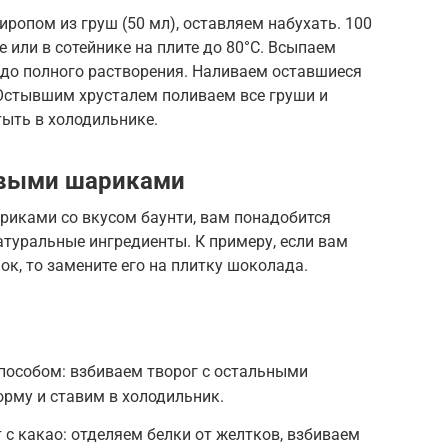
опом из груш (50 мл), оставляем набухать. 100
 или в сотейнике на плите до 80°С. Всыпаем
до полного растворения. Наливаем оставшиеся
Остывшим хрусталем поливаем все груши и
тыть в холодильнике.
овыми шариками
риками со вкусом баунти, вам понадобится
атуральные ингредиенты. К примеру, если вам
к, то замените его на плитку шоколада.
особом: взбиваем творог с остальными
рму и ставим в холодильник.
 с какао: отделяем белки от желтков, взбиваем