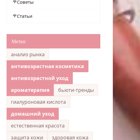
Советы
Статьи
Метки
анализ рынка
антивозрастная косметика
антивозрастной уход
ароматерапия
бьюти-тренды
гиалуроновая кислота
домашний уход
естественная красота
защита кожи
здоровая кожа