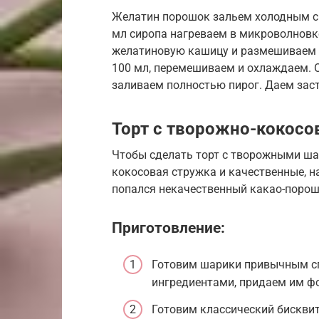
Желатин порошок зальем холодным сир
мл сиропа нагреваем в микроволновке
желатиновую кашицу и размешиваем 
100 мл, перемешиваем и охлаждаем. 
заливаем полностью пирог. Даем зас
Торт с творожно-кокос
Чтобы сделать торт с творожными ша
кокосовая стружка и качественные, н
попался некачественный какао-порошо
Приготовление:
Готовим шарики привычным сп
ингредиентами, придаем им фо
Готовим классический бисквит