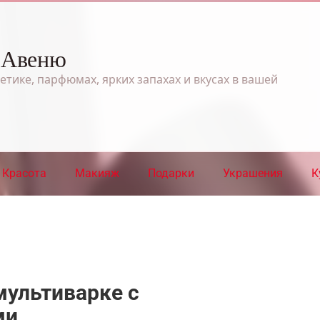
 Авеню
етике, парфюмах, ярких запахах и вкусах в вашей
Красота
Макияж
Подарки
Украшения
К
мультиварке с
ми