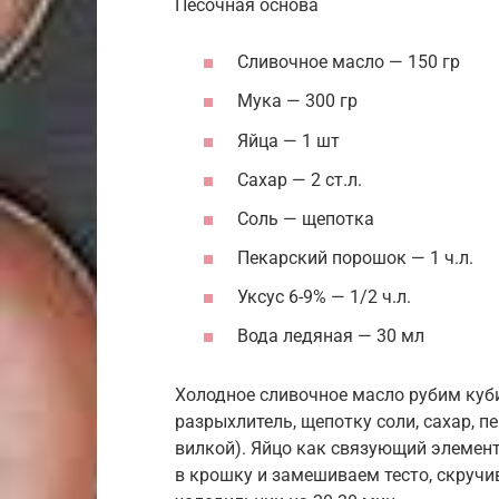
Песочная основа
Сливочное масло — 150 гр
Мука — 300 гр
Яйца — 1 шт
Сахар — 2 ст.л.
Соль — щепотка
Пекарский порошок — 1 ч.л.
Уксус 6-9% — 1/2 ч.л.
Вода ледяная — 30 мл
Холодное сливочное масло рубим куб
разрыхлитель, щепотку соли, сахар, 
вилкой). Яйцо как связующий элемен
в крошку и замешиваем тесто, скручи