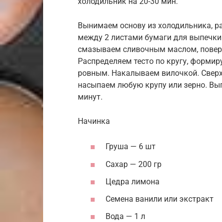
холодильник на 20-30 мин.
Вынимаем основу из холодильника, р
между 2 листами бумаги для выпечк
смазываем сливочным маслом, поверх
Распределяем тесто по кругу, формиру
ровным. Накалываем вилочкой. Сверху
насыпаем любую крупу или зерно. Вып
минут.
Начинка
Груша — 6 шт
Сахар — 200 гр
Цедра лимона
Семена ванили или экстракт
Вода — 1 л