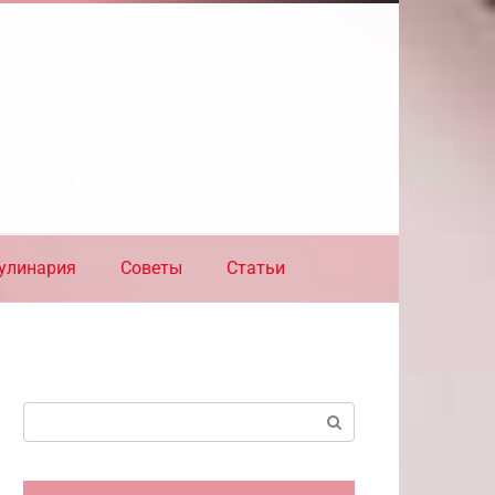
улинария
Советы
Статьи
Поиск: