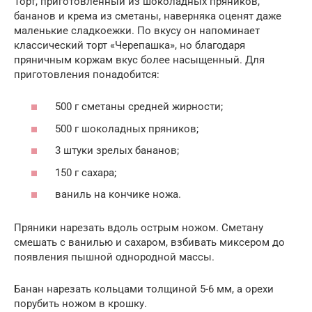
Торт, приготовленный из шоколадных пряников,
бананов и крема из сметаны, наверняка оценят даже
маленькие сладкоежки. По вкусу он напоминает
классический торт «Черепашка», но благодаря
пряничным коржам вкус более насыщенный. Для
приготовления понадобится:
500 г сметаны средней жирности;
500 г шоколадных пряников;
3 штуки зрелых бананов;
150 г сахара;
ваниль на кончике ножа.
Пряники нарезать вдоль острым ножом. Сметану
смешать с ванилью и сахаром, взбивать миксером до
появления пышной однородной массы.
Банан нарезать кольцами толщиной 5-6 мм, а орехи
порубить ножом в крошку.