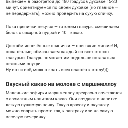
Выпекаем в разогретой до 180 градусов духовке 15-20
минут, ориентируемся по своей духовке (но главное —
не передержать), можно проверить на сухую спичку.
Пока прянички пекутся — готовим глазурь: смешиваем
белок с сахарной пудрой и 10 г какао.
Достаём испечённые прянички — они такие мягкие! И,
пока тёплые, обмазываем каждый со всех сторон
глазурью. Глазурь помогает им подольше оставаться
нежными внутри.
Ну вот и всё, можно звать всех сластён к столу!)))
Вкусный какао на молоке с маршмеллоу
Маленькие зефирки маршмеллоу прекрасно сочетаются
с ароматным напитком какао. Они создают в напитке
легкую пушистую пенку. Такую красоту и вкусноту
можно сварить просто так, к завтраку или на самую
веселую вечеринку.