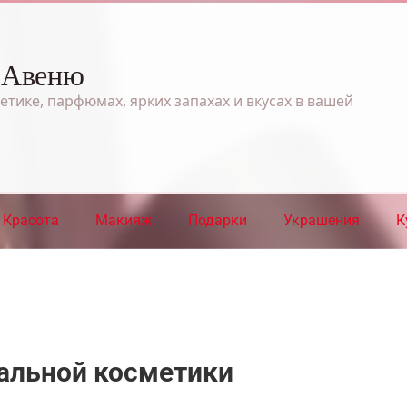
 Авеню
етике, парфюмах, ярких запахах и вкусах в вашей
Красота
Макияж
Подарки
Украшения
К
альной косметики