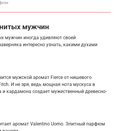
рфюм
енитых мужчин
х мужчин иногда удивляют своей
наверняка интересно узнать, какими духами
ится мужской аромат Fierce от нишевого
itch. И не зря, ведь мощная нота мускуса в
а и кардамона создает мужественный древесно-
тает аромат Valentino Uomo. Элитный парфюм
и ванили