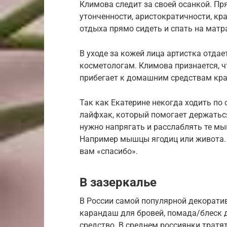
Климова следит за своей осанкой. Пр
утонченности, аристократичности, кр
отдыха прямо сидеть и спать на матр
В уходе за кожей лица артистка отда
косметологам. Климова признается, 
прибегает к домашним средствам кра
Так как Екатерине некогда ходить по
лайфхак, который помогает держаться
нужно напрягать и расслаблять те м
Например мышцы ягодиц или живота. 2
вам «спасибо».
В зазеркалье
В России самой популярной декоратив
карандаш для бровей, помада/блеск д
средство. В среднем россиянки тратят