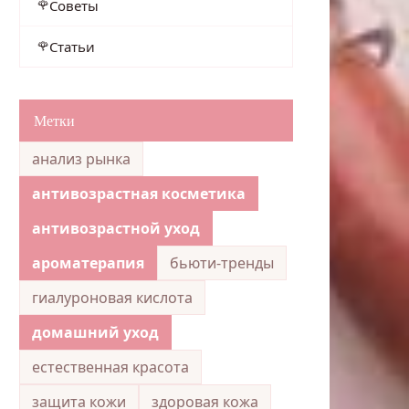
Советы
Статьи
Метки
анализ рынка
антивозрастная косметика
антивозрастной уход
ароматерапия
бьюти-тренды
гиалуроновая кислота
домашний уход
естественная красота
защита кожи
здоровая кожа