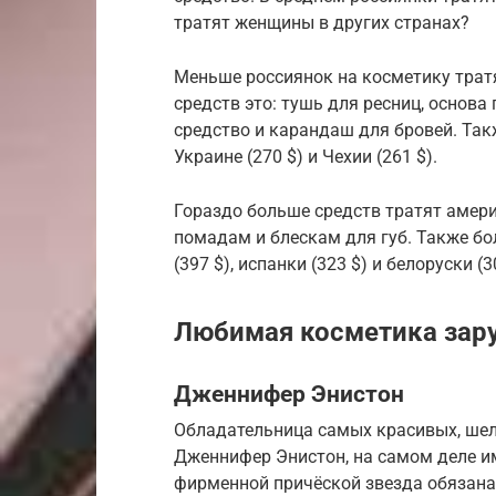
тратят женщины в других странах?
Меньше россиянок на косметику трат
средств это: тушь для ресниц, основа
средство и карандаш для бровей. Та
Украине (270 $) и Чехии (261 $).
Гораздо больше средств тратят америк
помадам и блескам для губ. Также бо
(397 $), испанки (323 $) и белоруски (3
Любимая косметика зар
Дженнифер Энистон
Обладательница самых красивых, шел
Дженнифер Энистон, на самом деле им
фирменной причёской звезда обязана