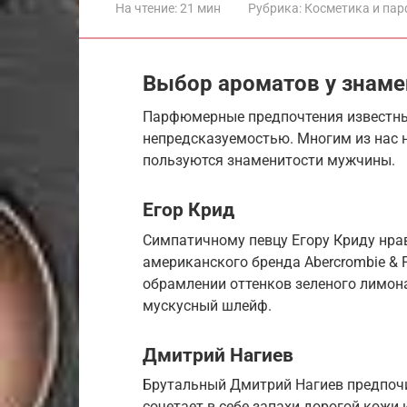
На чтение:
21 мин
Рубрика:
Косметика и па
Выбор ароматов у знам
Парфюмерные предпочтения известны
непредсказуемостью. Многим из нас 
пользуются знаменитости мужчины.
Егор Крид
Симпатичному певцу Егору Криду нрав
американского бренда Abercrombie & F
обрамлении оттенков зеленого лимон
мускусный шлейф.
Дмитрий Нагиев
Брутальный Дмитрий Нагиев предпочи
сочетает в себе запахи дорогой кожи 