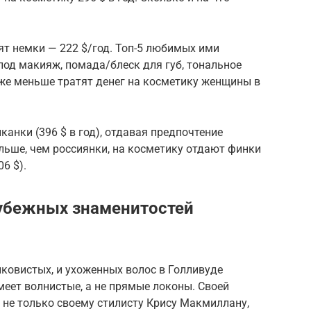
ят немки — 222 $/год. Топ-5 любимых ими
 под макияж, помада/блеск для губ, тональное
кже меньше тратят денег на косметику женщины в
анки (396 $ в год), отдавая предпочтение
льше, чем россиянки, на косметику отдают финки
06 $).
убежных знаменитостей
ковистых, и ухоженных волос в Голливуде
еет волнистые, а не прямые локоны. Своей
 не только своему стилисту Крису Макмиллану,