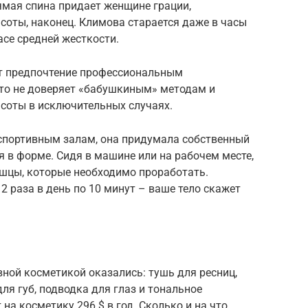
ямая спина придает женщине грации,
асоты, наконец. Климова старается даже в часы
асе средней жесткости.
ет предпочтение профессиональным
что не доверяет «бабушкиным» методам и
соты в исключительных случаях.
 спортивным залам, она придумала собственный
 в форме. Сидя в машине или на рабочем месте,
ышцы, которые необходимо проработать.
 раза в день по 10 минут – ваше тело скажет
ной косметикой оказались: тушь для ресниц,
ля губ, подводка для глаз и тональное
 на косметику 296 $ в год. Сколько и на что