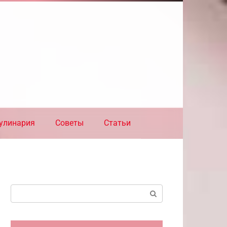
улинария
Советы
Статьи
Поиск: