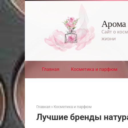
Перейти
к
контенту
Арома
Сайт о косм
жизни
Главная
Косметика и парфюм
Главная
»
Косметика и парфюм
Лучшие бренды натур