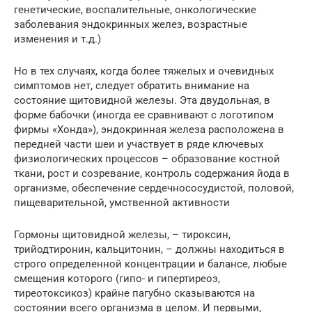
генетические, воспалительные, онкологические
заболевания эндокринных желез, возрастные
изменения и т.д.)
Но в тех случаях, когда более тяжелых и очевидных
симптомов нет, следует обратить внимание на
состояние щитовидной железы. Эта двудольная, в
форме бабочки (иногда ее сравнивают с логотипом
фирмы «Хонда»), эндокринная железа расположена в
передней части шеи и участвует в ряде ключевых
физиологических процессов – образование костной
ткани, рост и созревание, контроль содержания йода в
организме, обеспечение сердечнососудистой, половой,
пищеварительной, умственной активности
Гормоны щитовидной железы, – тироксин,
трийодтиронин, кальцитонин, – должны находиться в
строго определенной концентрации и балансе, любые
смещения которого (гипо- и гипертиреоз,
тиреотоксикоз) крайне пагубно сказываются на
состоянии всего организма в целом. И первыми,