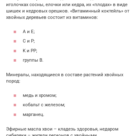
иголочках сосны, елочки или кедра, их «плодах» в виде
шишек и кедровых орешков. «Витаминный коктейль» от
хвойных деревьев состоит из витаминов:
A и E;
C и P;
K и PP;
группы B.
Минералы, находящиеся в составе растений хвойных
пород:
медь и хромом;
кобальт с железом;
марганец.
Эфирные масла хвои – кладезь здоровья, недаром
сибиряки – жители регионов с хвойными