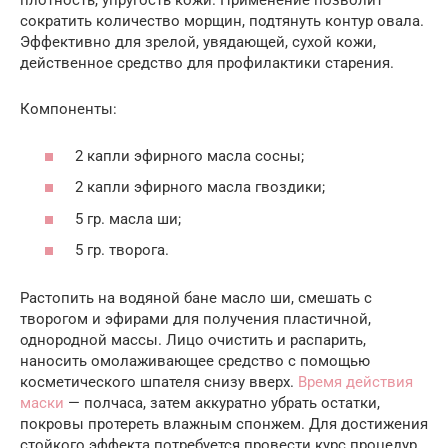
плотность, упругость кожи. Применение позволит
сократить количество морщин, подтянуть контур овала.
Эффективно для зрелой, увядающей, сухой кожи,
действенное средство для профилактики старения.
Компоненты:
2 капли эфирного масла сосны;
2 капли эфирного масла гвоздики;
5 гр. масла ши;
5 гр. творога.
Растопить на водяной бане масло ши, смешать с
творогом и эфирами для получения пластичной,
однородной массы. Лицо очистить и распарить,
наносить омолаживающее средство с помощью
косметического шпателя снизу вверх.
Время действия
маски
— полчаса, затем аккуратно убрать остатки,
покровы протереть влажным спонжем. Для достижения
стойкого эффекта потребуется провести курс процедур