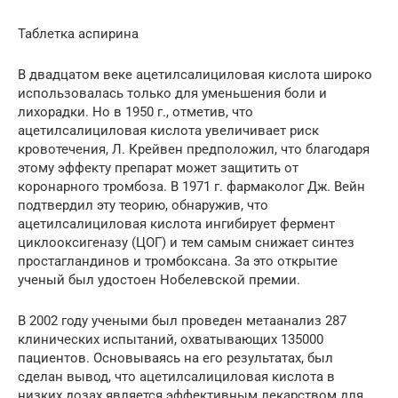
Таблетка аспирина
В двадцатом веке ацетилсалициловая кислота широко
использовалась только для уменьшения боли и
лихорадки. Но в 1950 г., отметив, что
ацетилсалициловая кислота увеличивает риск
кровотечения, Л. Крейвен предположил, что благодаря
этому эффекту препарат может защитить от
коронарного тромбоза. В 1971 г. фармаколог Дж. Вейн
подтвердил эту теорию, обнаружив, что
ацетилсалициловая кислота ингибирует фермент
циклооксигеназу (ЦОГ) и тем самым снижает синтез
простагландинов и тромбоксана. За это открытие
ученый был удостоен Нобелевской премии.
В 2002 году учеными был проведен метаанализ 287
клинических испытаний, охватывающих 135000
пациентов. Основываясь на его результатах, был
сделан вывод, что ацетилсалициловая кислота в
низких дозах является эффективным лекарством для