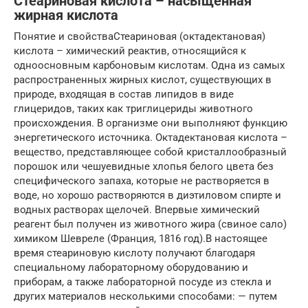
Стеариновая кислота – насыщенная
жирная кислота
Понятие и свойстваСтеариновая (октадектановая)
кислота – химический реактив, относящийся к
одноосновным карбоновым кислотам. Одна из самых
распространенных жирных кислот, существующих в
природе, входящая в состав липидов в виде
глицеридов, таких как триглицериды животного
происхождения. В организме они выполняют функцию
энергетического источника. Октадектановая кислота –
вещество, представляющее собой кристаллообразный
порошок или чешуевидные хлопья белого цвета без
специфического запаха, которые не растворяется в
воде, но хорошо растворяются в диэтиловом спирте и
водных растворах щелочей. Впервые химический
реагент был получен из животного жира (свиное сало)
химиком Шевреле (Франция, 1816 год).В настоящее
время стеариновую кислоту получают благодаря
специальному лабораторному оборудованию и
приборам, а также лабораторной посуде из стекла и
других материалов несколькими способами: — путем