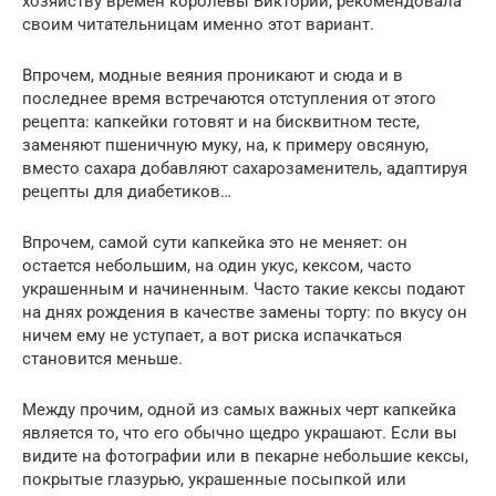
хозяйству времен королевы Виктории, рекомендовала
своим читательницам именно этот вариант.
Впрочем, модные веяния проникают и сюда и в
последнее время встречаются отступления от этого
рецепта: капкейки готовят и на бисквитном тесте,
заменяют пшеничную муку, на, к примеру овсяную,
вместо сахара добавляют сахарозаменитель, адаптируя
рецепты для диабетиков…
Впрочем, самой сути капкейка это не меняет: он
остается небольшим, на один укус, кексом, часто
украшенным и начиненным. Часто такие кексы подают
на днях рождения в качестве замены торту: по вкусу он
ничем ему не уступает, а вот риска испачкаться
становится меньше.
Между прочим, одной из самых важных черт капкейка
является то, что его обычно щедро украшают. Если вы
видите на фотографии или в пекарне небольшие кексы,
покрытые глазурью, украшенные посыпкой или