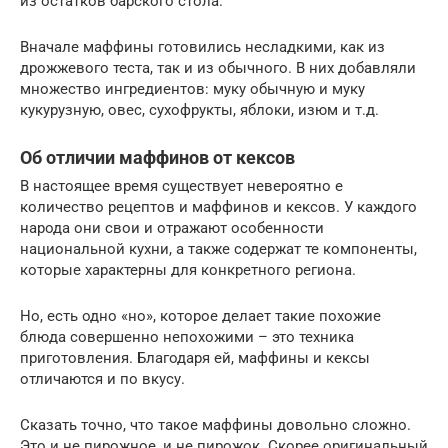
из остатков барского стола.
Вначале маффины готовились несладкими, как из
дрожжевого теста, так и из обычного. В них добавляли
множество ингредиентов: муку обычную и муку
кукурузную, овес, сухофрукты, яблоки, изюм и т.д.
Об отличии маффинов от кексов
В настоящее время существует невероятно е
количество рецептов и маффинов и кексов. У каждого
народа они свои и отражают особенности
национальной кухни, а также содержат те компоненты,
которые характерны для конкретного региона.
Но, есть одно «но», которое делает такие похожие
блюда совершенно непохожими – это техника
приготовления. Благодаря ей, маффины и кексы
отличаются и по вкусу.
Сказать точно, что такое маффины довольно сложно.
Это и не пирожное, и не пирожок. Скорее оригинальный