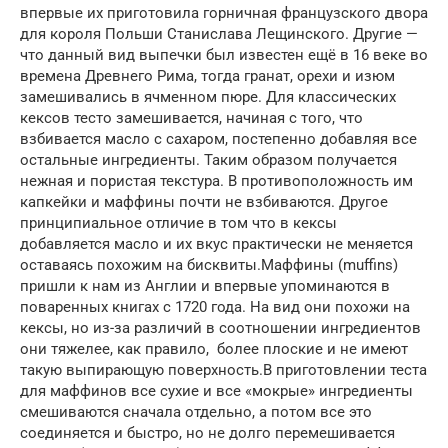
впервые их приготовила горничная французского двора
для короля Польши Станислава Лещинского. Другие —
что данный вид выпечки был известен ещё в 16 веке во
времена Древнего Рима, тогда гранат, орехи и изюм
замешивались в ячменном пюре. Для классических
кексов тесто замешивается, начиная с того, что
взбивается масло с сахаром, постепенно добавляя все
остальные ингредиенты. Таким образом получается
нежная и пористая текстура. В противоположность им
капкейки и маффины почти не взбиваются. Другое
принципиальное отличие в том что в кексы
добавляется масло и их вкус практически не меняется
оставаясь похожим на бисквиты.Маффины (muffins)
пришли к нам из Англии и впервые упоминаются в
поваренных книгах с 1720 года. На вид они похожи на
кексы, но из-за различий в соотношении ингредиентов
они тяжелее, как правило, более плоские и не имеют
такую выпирающую поверхность.В приготовлении теста
для маффинов все сухие и все «мокрые» ингредиенты
смешиваются сначала отдельно, а потом все это
соединяется и быстро, но не долго перемешивается