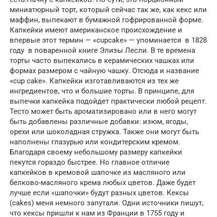
миниатюрный торт, который сейчас так же, как кекс или
маффин, выпекают в бумажной гофрированной форме.
Капкейки имеют американское происхождение и
впервые этот термин — «cupcake» — упоминается в 1828
году в поваренной книге Элизы Лесли. В те времена
торты часто выпекались в керамических чашках или
формах размером с чайную чашку. Отсюда и название
«cup cake». Капкейки изготавливаются из тех же
ингредиентов, что и большие торты. В принципе, для
выпечки капкейка подойдет практически любой рецепт.
Тесто может быть ароматизировано или в него могут
быть добавлены различные добавки: изюм, ягоды,
орехи или шоколадная стружка. Также они могут быть
наполнены глазурью или кондитерским кремом.
Благодаря своему небольшому размеру капкейки
пекутся гораздо быстрее. Но главное отличие
капкейков в кремовой шапочке из масляного или
белково-масляного крема любых цветов. Даже будет
лучше если «шапочки» будут разных цветов. Кексы
(cakes) меня немного запутали. Одни источники пишут,
что кексы пришли к нам из Франции в 1755 году и