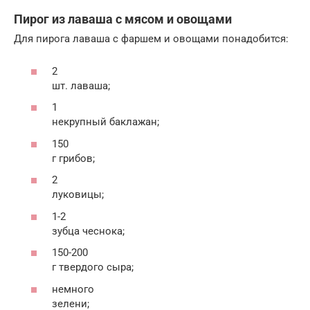
Пирог из лаваша с мясом и овощами
Для пирога лаваша с фаршем и овощами понадобится:
2
шт. лаваша;
1
некрупный баклажан;
150
г грибов;
2
луковицы;
1-2
зубца чеснока;
150-200
г твердого сыра;
немного
зелени;