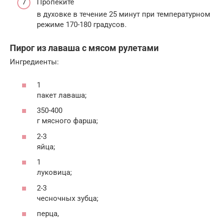
Пропеките
в духовке в течение 25 минут при температурном
режиме 170-180 градусов.
Пирог из лаваша с мясом рулетами
Ингредиенты:
1
пакет лаваша;
350-400
г мясного фарша;
2-3
яйца;
1
луковица;
2-3
чесночных зубца;
перца,