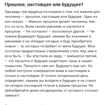
Прошлое, настоящее или будущее?
Однажды три мудреца поспорили о том, что важнее для
человека — прошлое, настоя­щее или будущее. Один из
них сказал: — Именно прошлое делает человека, тем,
кто он есть. Всем своим умениям, я научился в
прошлом. — Не согласен! — воскликнул другой. — Че­
ловека формирует будущее: какими бы знани­ями и
умениями я ни обладал сегодня, я буду приобретать
новые — те, которых потребует от меня будущее. Мои
поступки продиктованы стремлением стать тем, кем я
хочу быть. — Вы упустили из виду, — вмешался третий,
— что прошлое и будущее существует лишь в на­ших
помыслах. Прошлого уже нет. Будущего еще нет. Но
любой поступок совершается вами в настоящем и
только в настоящем. И только сегодняшний день
определяет, какими вы вой­дете в будущее и не станет
ли сегодня послед­ней точкой в вашем прошлом. Не
пренебрегайте днем сегодняшним, от которого столько
зависит!