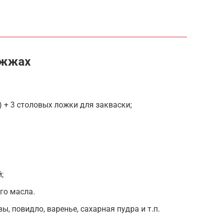
ожжах
) + 3 столовых ложки для закваски;
;
го масла.
ы, повидло, варенье, сахарная пудра и т.п.