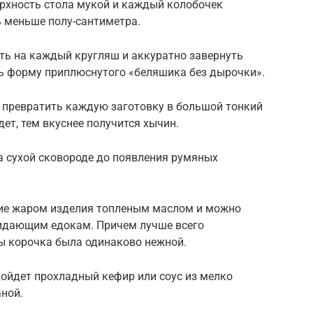
рхность стола мукой и каждый колобочек
ь меньше полу-сантиметра.
жить на каждый кругляш и аккуратно завернуть
ть форму приплюснутого «беляшика без дырочки».
й превратить каждую заготовку в большой тонкий
ет, тем вкуснее получится хычин.
 сухой сковороде до появления румяных
щие жаром изделия топленым маслом и можно
жидающим едокам. Причем лучше всего
бы корочка была одинаково нежной.
ойдет прохладный кефир или соус из мелко
аной.