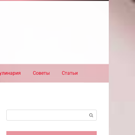
улинария
Советы
Статьи
Поиск: