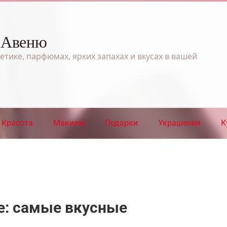
 Авеню
етике, парфюмах, ярких запахах и вкусах в вашей
Красота
Макияж
Подарки
Украшения
К
е: самые вкусные