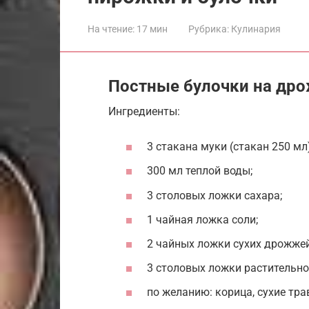
На чтение:
17 мин
Рубрика:
Кулинария
Постные булочки на др
Ингредиенты:
3 стакана муки (стакан 250 мл
300 мл теплой воды;
3 столовых ложки сахара;
1 чайная ложка соли;
2 чайных ложки сухих дрожжей
3 столовых ложки растительно
по желанию: корица, сухие трав