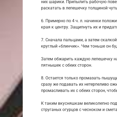
них шарики. Припылить рабочую пове
раскатать в лепешечку толщиной чут
6. Примерно по 4 ч. л. начинки поло
края к центру. Защипнуть их и прида
7. Сначала пальцами, а затем скалко
круглый «блинчик». Чем тоньше он буд
Затем обжарить каждую лепешечку на
пятнышек с обеих сторон.
8. Остается только промазать пышу
сразу же подавать их нетерпеливо о
промасливать их с обеих сторон, что
К таким вкусняшкам великолепно под
струганых огурцов с чесноком и смет