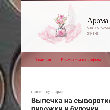
Перейти
к
контенту
Арома
Сайт о косм
жизни
Главная
Косметика и парфюм
Главная
»
Кулинария
Выпечка на сыворотк
пирожки и булочки