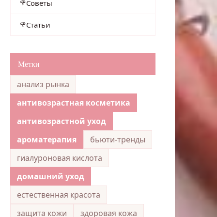
Советы
Статьи
Метки
анализ рынка
антивозрастная косметика
антивозрастной уход
ароматерапия
бьюти-тренды
гиалуроновая кислота
домашний уход
естественная красота
защита кожи
здоровая кожа