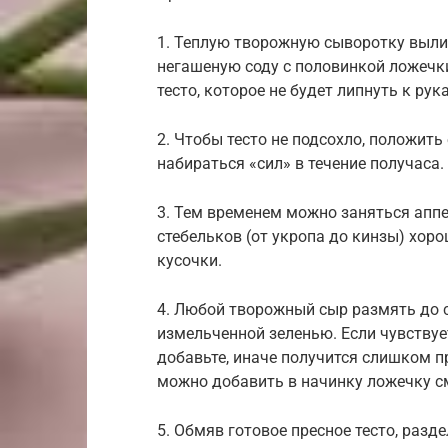
1. Теплую творожную сыворотку вылит
негашеную соду с половинкой ложечки
тесто, которое не будет липнуть к рук
2. Чтобы тесто не подсохло, положить
набираться «сил» в течение получаса.
3. Тем временем можно заняться апп
стебельков (от укропа до кинзы) хор
кусочки.
4. Любой творожный сыр размять до 
измельченной зеленью. Если чувствуете
добавьте, иначе получится слишком п
можно добавить в начинку ложечку с
5. Обмяв готовое пресное тесто, разде