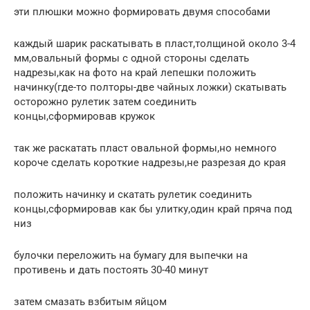
эти плюшки можно формировать двумя способами
каждый шарик раскатывать в пласт,толщиной около 3-4
мм,овальный формы с одной стороны сделать
надрезы,как на фото на край лепешки положить
начинку(где-то полторы-две чайных ложки) скатывать
осторожно рулетик затем соединить
концы,сформировав кружок
так же раскатать пласт овальной формы,но немного
короче сделать короткие надрезы,не разрезая до края
положить начинку и скатать рулетик соединить
концы,сформировав как бы улитку,один край пряча под
низ
булочки переложить на бумагу для выпечки на
противень и дать постоять 30-40 минут
затем смазать взбитым яйцом