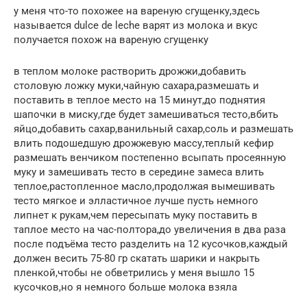
у меня что-то похожее на вареную сгущенку,здесь
называется dulce de leche варят из молока и вкус
получается похож на вареную сгущенку
в теплом молоке растворить дрожжи,добавить
столовую ложку муки,чайную сахара,размешать и
поставить в теплое место на 15 минут,до поднятия
шапочки в миску,где будет замешиваться тесто,вбить
яйцо,добавить сахар,ванильный сахар,соль и размешать
влить подошедшую дрожжевую массу,теплый кефир
размешать венчиком постепенно всыпать просеянную
муку и замешивать тесто в середине замеса влить
теплое,растопленное масло,продолжая вымешивать
тесто мягкое и элластичное лучше пусть немного
липнет к рукам,чем пересыпать муку поставить в
таплое место на час-полтора,до увеличения в два раза
после подъёма тесто разделить на 12 кусочков,каждый
должен весить 75-80 гр скатать шарики и накрыть
пленкой,чтобы не обветрились у меня вышло 15
кусочков,но я немного больше молока взяла