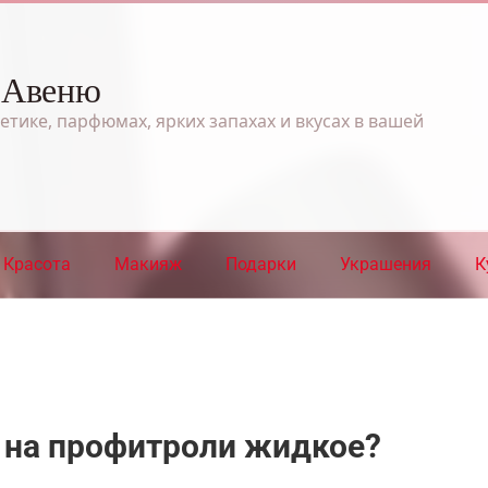
 Авеню
етике, парфюмах, ярких запахах и вкусах в вашей
Красота
Макияж
Подарки
Украшения
К
о на профитроли жидкое?