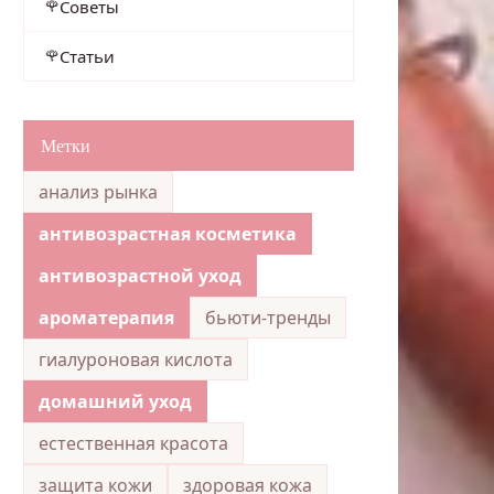
Советы
Статьи
Метки
анализ рынка
антивозрастная косметика
антивозрастной уход
ароматерапия
бьюти-тренды
гиалуроновая кислота
домашний уход
естественная красота
защита кожи
здоровая кожа