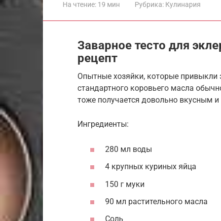
На чтение:
19 мин
Рубрика:
Кулинария
Заварное тесто для экле
рецепт
Опытные хозяйки, которые привыкли 
стандартного коровьего масла обычно
тоже получается довольно вкусным и
Ингредиенты:
280 мл воды
4 крупных куриных яйца
150 г муки
90 мл растительного масла
Соль