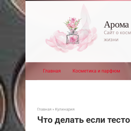
Перейти
к
контенту
Арома
Сайт о косм
жизни
Главная
Косметика и парфюм
Главная
»
Кулинария
Что делать если тест