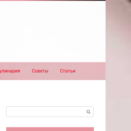
улинария
Советы
Статьи
Поиск: