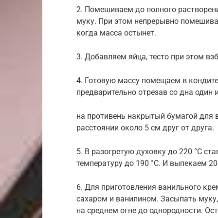
2. Помешиваем до полного растворен
муку. При этом непрерывно помешива
когда масса остынет.
3. Добавляем яйца, тесто при этом в
4. Готовую массу помещаем в кондит
предварительно отрезав со дна один и
на противень накрытый бумагой для в
расстоянии около 5 см друг от друга.
5. В разогретую духовку до 220 °C ст
температуру до 190 °C. И выпекаем 20
6. Для приготовления ванильного кр
сахаром и ванилином. Засыпать муку,
на среднем огне до однородности. Ос