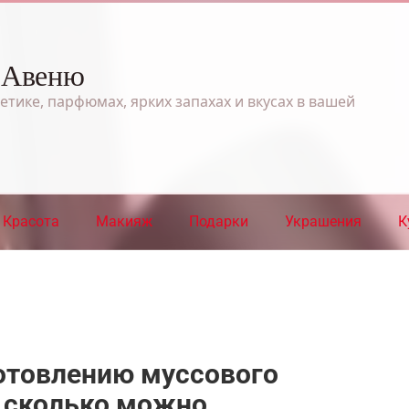
 Авеню
етике, парфюмах, ярких запахах и вкусах в вашей
Красота
Макияж
Подарки
Украшения
К
готовлению муссового
. сколько можно