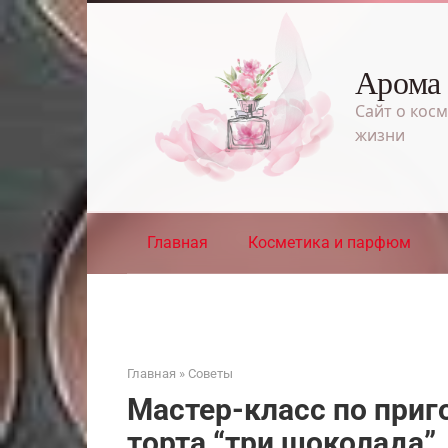
Перейти
к
контенту
Арома
Сайт о косм
жизни
Главная
Косметика и парфюм
Главная
»
Советы
Мастер-класс по при
торта “три шоколада”