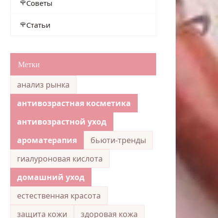
Советы
Статьи
Метки
анализ рынка
антивозрастная косметика
антивозрастной уход
ароматерапия
бьюти-тренды
гиалуроновая кислота
домашний уход
естественная красота
защита кожи
здоровая кожа