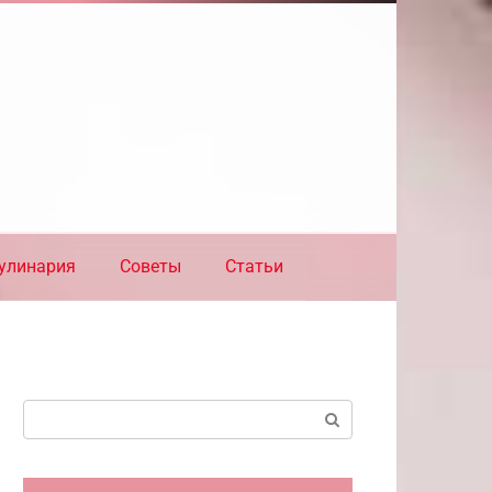
улинария
Советы
Статьи
Поиск: