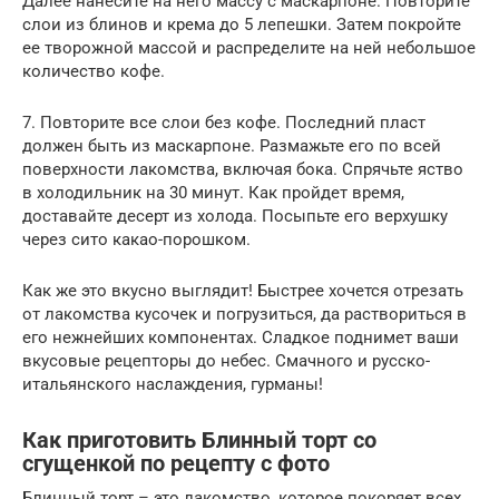
Далее нанесите на него массу с маскарпоне. Повторите
слои из блинов и крема до 5 лепешки. Затем покройте
ее творожной массой и распределите на ней небольшое
количество кофе.
7. Повторите все слои без кофе. Последний пласт
должен быть из маскарпоне. Размажьте его по всей
поверхности лакомства, включая бока. Спрячьте яство
в холодильник на 30 минут. Как пройдет время,
доставайте десерт из холода. Посыпьте его верхушку
через сито какао-порошком.
Как же это вкусно выглядит! Быстрее хочется отрезать
от лакомства кусочек и погрузиться, да раствориться в
его нежнейших компонентах. Сладкое поднимет ваши
вкусовые рецепторы до небес. Смачного и русско-
итальянского наслаждения, гурманы!
Как приготовить Блинный торт со
сгущенкой по рецепту с фото
Блинный торт – это лакомство, которое покоряет всех,