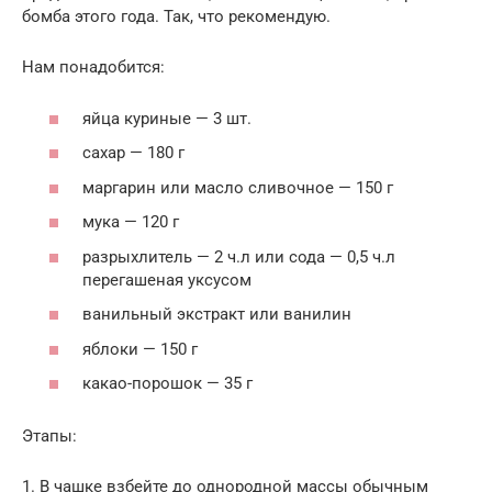
бомба этого года. Так, что рекомендую.
Нам понадобится:
яйца куриные — 3 шт.
сахар — 180 г
маргарин или масло сливочное — 150 г
мука — 120 г
разрыхлитель — 2 ч.л или сода — 0,5 ч.л
перегашеная уксусом
ванильный экстракт или ванилин
яблоки — 150 г
какао-порошок — 35 г
Этапы:
1. В чашке взбейте до однородной массы обычным