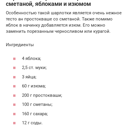
сметаной, яблоками и изюмом
Особенностью такой шарлотки является очень нежное
тесто ан простокваше со сметаной. Также помимо
яблок в начинку добавляется изюм. Его можно
заменить порезанным черносливом или курагой.
Ингредиенты
4 яблока;
2,5 ст. муки;
3 яйца;
60 г изюма;
200 г простокваши;
100 г сметаны;
160 г сахара;
12 г соды.