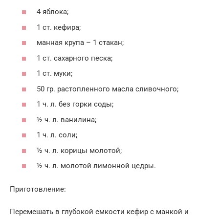
4 яблока;
1 ст. кефира;
манная крупа – 1 стакан;
1 ст. сахарного песка;
1 ст. муки;
50 гр. растопленного масла сливочного;
1 ч. л. без горки соды;
½ ч. л. ванилина;
1 ч. л. соли;
½ ч. л. корицы молотой;
½ ч. л. молотой лимонной цедры.
Приготовление:
Перемешать в глубокой емкости кефир с манкой и