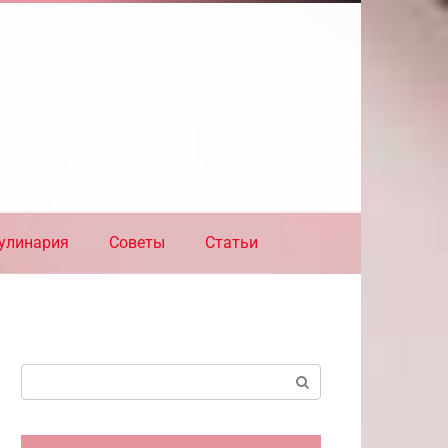
улинария
Советы
Статьи
Поиск: