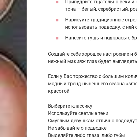
Припудрите тщательно веки и н
тона – белый, серебристый, ро
Нарисуйте традиционные стре
использовать подводку, с ней 
Нанесите тушь и подкрасьте б
Создайте себе хорошее настроение и б
нежный макияж глаз будет выглядет
Если у Вас торжество с большим коли
модный тренд нынешнего сезона «smok
красотой.
Выберите классику
Используйте светлые тени
Смуглым девушкам отлично подойдут
Не забывайте о подводке
Выделяйте либо глаза, либо губы