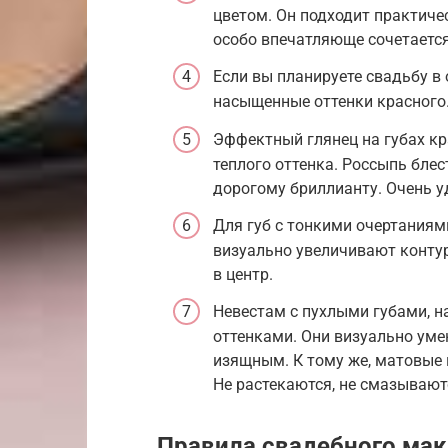
цветом. Он подходит практиче
особо впечатляюще сочетается
Если вы планируете свадьбу в 
насыщенные оттенки красного.
Эффектный глянец на губах к
теплого оттенка. Россыпь блес
дорогому бриллианту. Очень у
Для губ с тонкими очертания
визуально увеличивают контур
в центр.
Невестам с пухлыми губами, 
оттенками. Они визуально уме
изящным. К тому же, матовые
Не растекаются, не смазывают
Правила свадебного мак