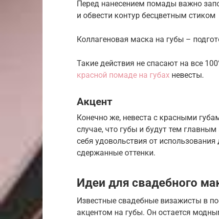
Перед нанесением помады важно зап
и обвести контур бесцветным стиком
Коллагеновая маска на губы – подго
Такие действия не спасают на все 1
красной помаде на губах
невесты.
Акцент
Конечно же, невеста с красными губа
случае, что губы и будут тем главны
себя удовольствия от использования 
сдержанные оттенки.
Идеи для свадебного ма
Известные свадебные визажисты в по
акцентом на губы. Он остается модны