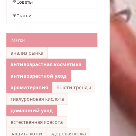
Советы
Статьи
Метки
анализ рынка
антивозрастная косметика
антивозрастной уход
ароматерапия
бьюти-тренды
гиалуроновая кислота
домашний уход
естественная красота
защита кожи
здоровая кожа