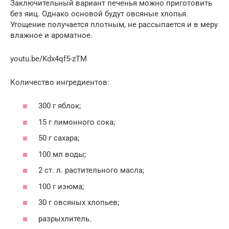
Заключительный вариант печенья можно приготовить
без яиц. Однако основой будут овсяные хлопья.
Угощение получается плотным, не рассыпается и в меру
влажное и ароматное.
youtu.be/Kdx4qf5-zTM
Количество ингредиентов:
300 г яблок;
15 г лимонного сока;
50 г сахара;
100 мл воды;
2 ст. л. растительного масла;
100 г изюма;
30 г овсяных хлопьев;
разрыхлитель.