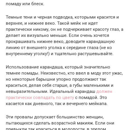
помаду или блеск.
Темные тени и черная подводка, которыми красится и
верхнее, и нижнее веко. Такой мейк не идет
практически никому, он не подчеркивает красоту глаз, а
делает их визуально меньше. Если очень хочется
прокрашивать нижнее веко, доводите карандашную
линию от внешнего уголка к середине глаза (не ко
внутреннему уголку!) и тщательно растушевывайте.
Использование карандаша, который значительно
темнее помады. Неизвестно, кто ввел в моду этот ужас,
но некоторые барышни упорно продолжают так
краситься, делая себя старше, а губы маленькими и
невыразительными. Идеальный карандаш
должен
практически совпадать по цвету
с помадой. Это
касается как дневного, так и вечернего мейкапа.
Эти провалы допускает большинство женщин,
пытающихся сделать возрастной макияж. Если они
привыкли так краситься в молодости, в зрелом