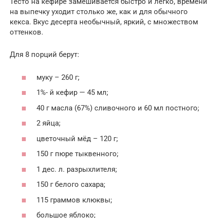
Тесто на кефире замешивается быстро и легко, времени
на выпечку уходит столько же, как и для обычного
кекса. Вкус десерта необычный, яркий, с множеством
оттенков.
Для 8 порций берут:
муку – 260 г;
1%- й кефир — 45 мл;
40 г масла (67%) сливочного и 60 мл постного;
2 яйца;
цветочный мёд – 120 г;
150 г пюре тыквенного;
1 дес. л. разрыхлителя;
150 г белого сахара;
115 граммов клюквы;
большое яблоко;