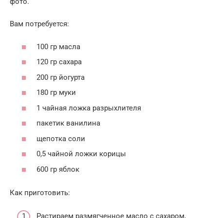
фото.
Вам потребуется:
100 гр масла
120 гр сахара
200 гр йогурта
180 гр муки
1 чайная ложка разрыхлителя
пакетик ванилина
щепотка соли
0,5 чайной ложки корицы
600 гр яблок
Как приготовить:
Растираем размягченное масло с сахаром,