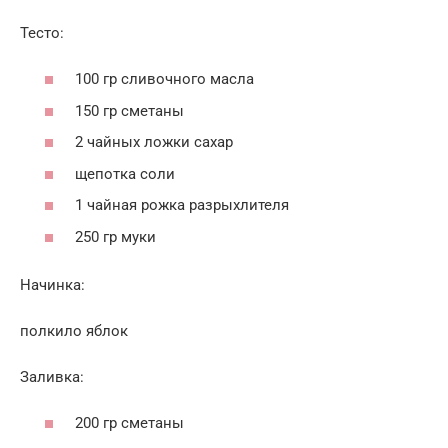
Тесто:
100 гр сливочного масла
150 гр сметаны
2 чайных ложки сахар
щепотка соли
1 чайная рожка разрыхлителя
250 гр муки
Начинка:
полкило яблок
Заливка:
200 гр сметаны