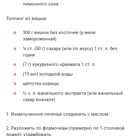
лимонного сока
Топпинг из вишни:
300 г вишни без косточек (у меня
замороженная)
¼ ст. (50 г) сахара (или по вкусу) 1 ст. л. без
горки
(7 г) кукурузного крахмала 1 ст. л.
(15 мл) холодной воды
щепотка корицы
½ ч. л. ванильного экстракта (или ванильный
сахар вначале)
1. Измельченное печенье соединить с маслом.
2. Разложить по формочкам (примерно по 1 столовой
ложке), утрамбовать.