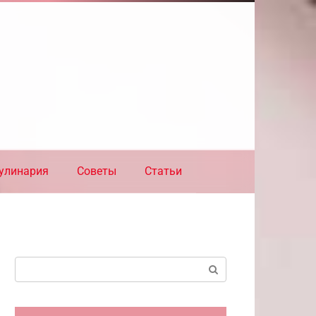
улинария
Советы
Статьи
Поиск: