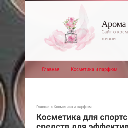
Перейти
к
контенту
Арома
Сайт о косм
жизни
Главная
Косметика и парфюм
Главная
»
Косметика и парфюм
Косметика для спортс
средств для эффектив