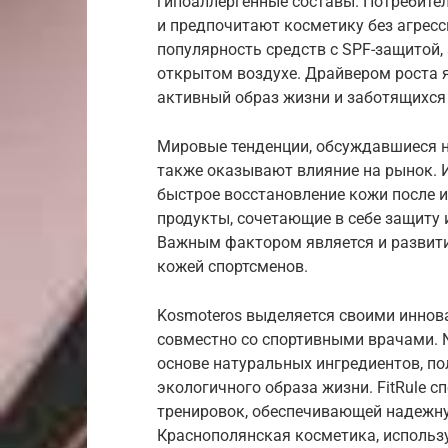
гипоаллергенные составы. Потребите
и предпочитают косметику без агрес
популярность средств с SPF-защитой
открытом воздухе. Драйвером роста 
активный образ жизни и заботящихся 
Мировые тенденции, обсуждавшиеся н
также оказывают влияние на рынок.
быстрое восстановление кожи после 
продукты, сочетающие в себе защиту 
Важным фактором является и развити
кожей спортсменов.
Kosmoteros выделяется своими инно
совместно со спортивными врачами. 
основе натуральных ингредиентов, п
экологичного образа жизни. FitRule 
тренировок, обеспечивающей надежну
Краснополянская косметика, использ