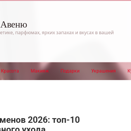
 Авеню
етике, парфюмах, ярких запахах и вкусах в вашей
Красота
Макияж
Подарки
Украшения
К
менов 2026: топ-10
ного ухода