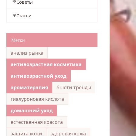
Советы
Статьи
Метки
анализ рынка
антивозрастная косметика
антивозрастной уход
ароматерапия
бьюти-тренды
гиалуроновая кислота
домашний уход
естественная красота
защита кожи
здоровая кожа