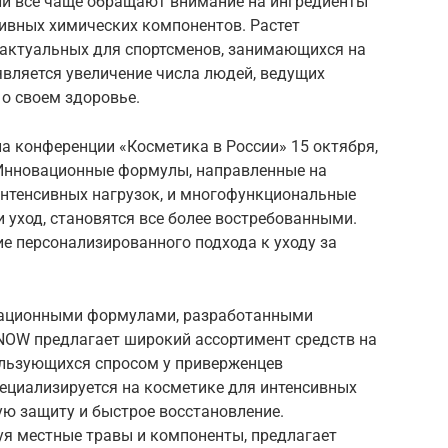
ли все чаще обращают внимание на ингредиенты
сивных химических компонентов. Растет
, актуальных для спортсменов, занимающихся на
является увеличение числа людей, ведущих
о своем здоровье.
а конференции «Косметика в России» 15 октября,
 Инновационные формулы, направленные на
интенсивных нагрузок, и многофункциональные
и уход, становятся все более востребованными.
е персонализированного подхода к уходу за
вационными формулами, разработанными
NOW предлагает широкий ассортимент средств на
ользующихся спросом у приверженцев
специализируется на косметике для интенсивных
ю защиту и быстрое восстановление.
уя местные травы и компоненты, предлагает