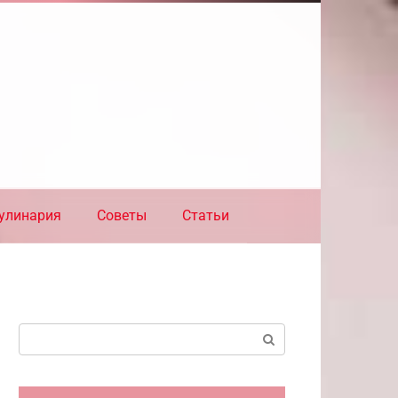
улинария
Советы
Статьи
Поиск: