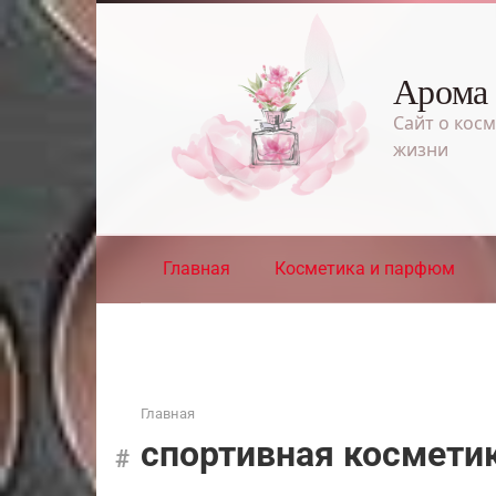
Перейти
к
контенту
Арома
Сайт о косм
жизни
Главная
Косметика и парфюм
Главная
спортивная космети