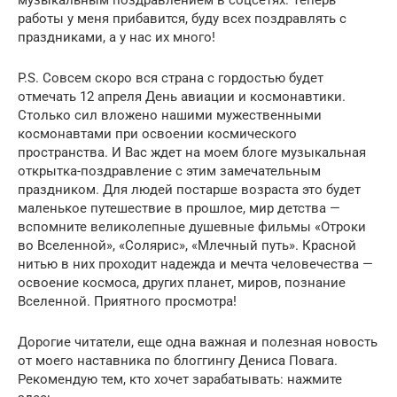
музыкальным поздравлением в соцсетях. Теперь
работы у меня прибавится, буду всех поздравлять с
праздниками, а у нас их много!
P.S. Совсем скоро вся страна с гордостью будет
отмечать 12 апреля День авиации и космонавтики.
Столько сил вложено нашими мужественными
космонавтами при освоении космического
пространства. И Вас ждет на моем блоге музыкальная
открытка-поздравление с этим замечательным
праздником. Для людей постарше возраста это будет
маленькое путешествие в прошлое, мир детства —
вспомните великолепные душевные фильмы «Отроки
во Вселенной», «Солярис», «Млечный путь». Красной
нитью в них проходит надежда и мечта человечества —
освоение космоса, других планет, миров, познание
Вселенной. Приятного просмотра!
Дорогие читатели, еще одна важная и полезная новость
от моего наставника по блоггингу Дениса Повага.
Рекомендую тем, кто хочет зарабатывать: нажмите