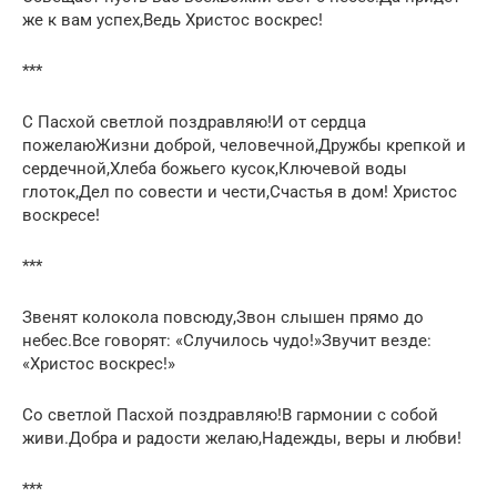
же к вам успех,Ведь Христос воскрес!
***
С Пасхой светлой поздравляю!И от сердца
пожелаюЖизни доброй, человечной,Дружбы крепкой и
сердечной,Хлеба божьего кусок,Ключевой воды
глоток,Дел по совести и чести,Счастья в дом! Христос
воскресе!
***
Звенят колокола повсюду,Звон слышен прямо до
небес.Все говорят: «Случилось чудо!»Звучит везде:
«Христос воскрес!»
Со светлой Пасхой поздравляю!В гармонии с собой
живи.Добра и радости желаю,Надежды, веры и любви!
***