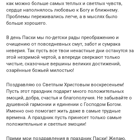
как можно больше самых теплых и светлых чувств,
сердце наполнялось любовью к Богу и ближнему.
Проблемы переживались легче, а в мыслях было
больше хорошего.
В день Пасхи мы по-детски рады преображению и
очищению от повседневных смут, забот и сумрака
неверия. Так пусть все твои ненастные дни останутся за
этой незримой чертой, а впереди сверкают только
чистые, сказочные вершины великих достижений,
озарённые божьей милостью!
Поздравляю со Светлым Христовым воскресеньем!
Пусть этот праздник подарит много положительных
эмоций, добра, счастья и благополучия. Не забывайте о
душевной гармонии и единении с Господом Богом.
Именно оно помогает жить даже в самые трудные
времена. А праздник пусть принесет только самые
положительные и светлые эмоции!
Прими мои поздравления в праздник Пасхи! Желаю,