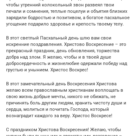
чтобы утренний колокольный звон развеял твои
печали и сомнения, теплые поцелуи и объятия близких
зарядили бодростью и позитивом, а богатое пасхальное
угощение подарило здоровье и крепость твоему телу.
В этот светлый Пасхальный день шлю вам свои
искренние поздравления. Христово Воскресение – это
прекрасный праздник, день обновления, торжества
добра над злом. Я желаю, чтобы и в твоей душе
добросердечность и жизнелюбие одержали победу над
грустью и унынием. Христос Воскрес!
В этот замечательный день Воскресения Христова
желаю всем православным христианам воплощать в
свою жизнь добрые мечты, никого не обижать, не
причинять боль другим людям, хранить чистоту души и
сердца, молиться и почитать Господа, который
вознаградит каждого за веру. Христос Воскресе!
С праздником Христова Воскресения! Желаю, чтобы
куличи были пышными и ароматными, разговение –