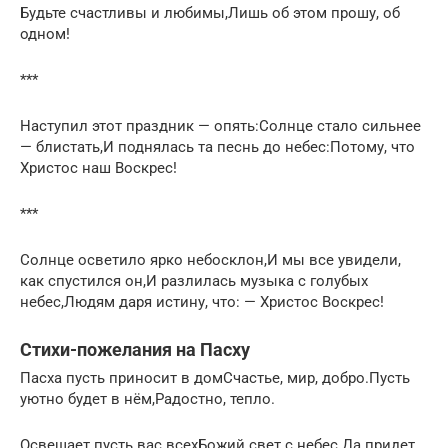
Будьте счастливы и любимы,Лишь об этом прошу, об
одном!
***
Наступил этот праздник — опять:Солнце стало сильнее
— блистать,И поднялась та песнь до небес:Потому, что
Христос наш Воскрес!
***
Солнце осветило ярко небосклон,И мы все увидели,
как спустился он,И разлилась музыка с голубых
небес,Людям даря истину, что: — Христос Воскрес!
Стихи-пожелания на Пасху
Пасха пусть приносит в домСчастье, мир, добро.Пусть
уютно будет в нём,Радостно, тепло.
Освещает пусть вас всехБожий свет с небес.Да придет