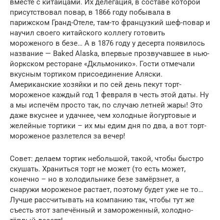
вместе с китайцами. Их делегация, в составе которой
присутствовал повар, в 1866 году побывала в
парижском Гранд-Отеле, там-то французкий шеф-повар и
научил своего китайского коллегу готовить
мороженого в безе… А в 1876 году у десерта появилось
название — Baked Alaska, впервые прозвучавшее в нью-
йоркском ресторане «Дкльмонико». Гости отмечали
вкусным тортиком присоединение Аляски.
Американские хозяйки и по сей день пекут торт-
мороженое каждый год 1 февраля в честь этой даты. Ну
а мы испечём просто так, по случаю летней жары! Это
даже вкуснее и удачнее, чем холодные йогуртовые и
желейные тортики – их мы едим дня по два, а вот торт-
мороженое разлетелся за вечер!
Совет: делаем тортик небольшой, такой, чтобы быстро
скушать. Храниться торт не может (то есть может,
конечно – но в холодильнике безе замёрзнет, а
снаружи мороженое растает, поэтому будет уже не то…
Лучше рассчитывать на компанию так, чтобы тут же
съесть этот запечённый и замороженный, холодно-