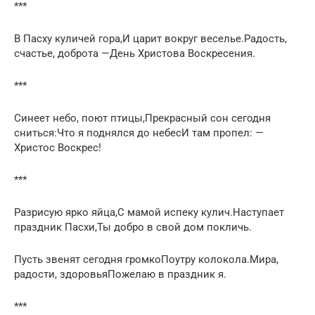
***
В Пасху куличей гора,И царит вокруг веселье.Радость,
счастье, доброта —День Христова Воскресения.
***
Синеет небо, поют птицы,Прекрасный сон сегодня
сниться:Что я поднялся до небесИ там пропел: —
Христос Воскрес!
***
Разрисую ярко яйца,С мамой испеку кулич.Наступает
праздник Пасхи,Ты добро в свой дом покличь.
Пусть звенят сегодня громкоПоутру колокола.Мира,
радости, здоровьяПожелаю в праздник я.
***