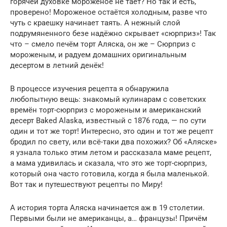
горячей духовке мороженое не тает? Но так и есть,
проверено! Мороженое остаётся холодным, разве что
чуть с краешку начинает таять. А нежный слой
подрумяненного безе надёжно скрывает «сюрприз»! Так
что – смело печём торт Аляска, он же – Сюрприз с
мороженым, и радуем домашних оригинальным
десертом в летний денёк!
В процессе изучения рецепта я обнаружила
любопытную вещь: знакомый кулинарам с советских
времён торт-сюрприз с мороженым и американский
десерт Baked Alaska, известный с 1876 года, — по сути
один и тот же торт! Интересно, это один и тот же рецепт
бродил по свету, или всё-таки два похожих? Об «Аляске»
я узнала только этим летом и рассказала маме рецепт,
а мама удивилась и сказала, что это же торт-сюрприз,
который она часто готовила, когда я была маленькой.
Вот так и путешествуют рецепты по Миру!
А история торта Аляска начинается аж в 19 столетии.
Первыми были не американцы, а… французы! Причём