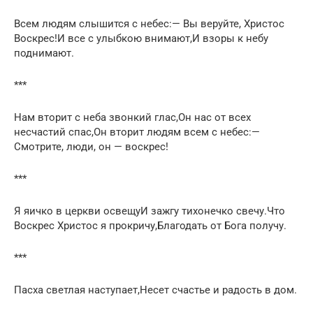
Всем людям слышится с небес:— Вы веруйте, Христос
Воскрес!И все с улыбкою внимают,И взоры к небу
поднимают.
***
Нам вторит с неба звонкий глас,Он нас от всех
несчастий спас,Он вторит людям всем с небес:—
Смотрите, люди, он — воскрес!
***
Я яичко в церкви освещуИ зажгу тихонечко свечу.Что
Воскрес Христос я прокричу,Благодать от Бога получу.
***
Пасха светлая наступает,Несет счастье и радость в дом.