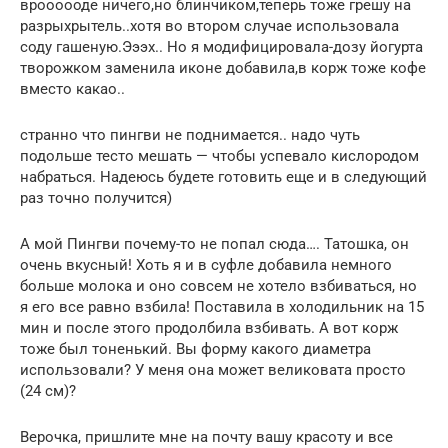
вроооооде ничего,но блинчиком,теперь тоже грешу на
разрыхрытель..хотя во втором случае использовала
соду гашеную.Эээх.. Но я модифицировала-дозу йогурта
творожком заменила иконе добавила,в корж тоже кофе
вместо какао..
странно что пингви не поднимается.. надо чуть
подольше тесто мешать — чтобы успевало кислородом
набраться. Надеюсь будете готовить еще и в следующий
раз точно получится)
А мой Пингви почему-то не попал сюда…. Татошка, он
очень вкусный! Хоть я и в суфле добавила немного
больше молока и оно совсем не хотело взбиваться, но
я его все равно взбила! Поставила в холодильник на 15
мин и после этого продолбила взбивать. А вот корж
тоже был тоненький. Вы форму какого диаметра
использовали? У меня она может великовата просто
(24 см)?
Верочка, пришлите мне на почту вашу красоту и все