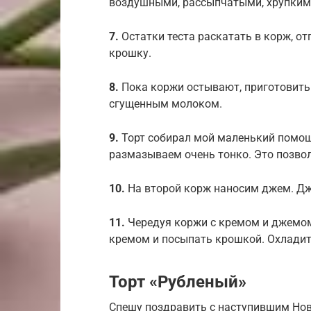
воздушными, рассыпчатыми, хрупким
7.
Остатки теста раскатать в корж, от
крошку.
8.
Пока коржи остывают, приготовить
сгущенным молоком.
9.
Торт собирал мой маленький помо
размазываем очень тонко. Это позво
10.
На второй корж наносим джем. Д
11.
Чередуя коржи с кремом и джемом
кремом и посыпать крошкой. Охладить
Торт «Рубленый»
Спешу поздравить с наступившим Нов