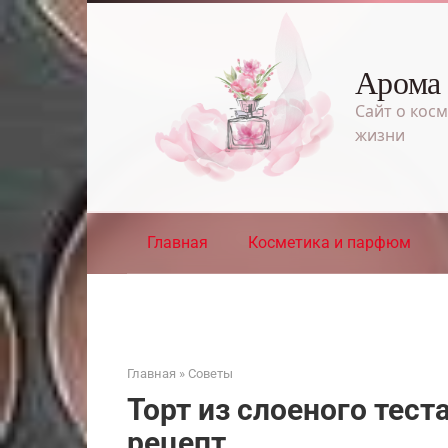
Перейти
к
контенту
Арома
Сайт о косм
жизни
Главная
Косметика и парфюм
Главная
»
Советы
Торт из слоеного тест
рецепт