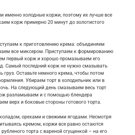
и именно холодные коржи, поэтому их лучше все
каем корж примерно 20 минут до золотистого
иступаем к приготовлению крема: объединяем
иваем все миксером. Приступаем к формированию
ем первый корж и хорошо промазываем его
.д. Самый последний корж не нужно смазывать
ь груз. Оставьте немного крема, чтобы потом
формления. Убираем торт в холодильник или в
ночь. На следующий день смазываем весь торт
рж разламываем и с помощью блендера
ем верх и боковые стороны готового торта.
коладом, орехами и свежими ягодами. Несмотря
опитываясь кремом, коржи все равно остаются
рубленого торта с вареной сгущенкой – на его