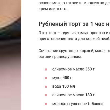
основе можно готовить множество де
крем или тесто.
Рубленый торт за 1 час н
Этот торт — один из самых простых и
приготовления теста для коржей необх
Сочетание хрустящих коржей, маслян
оставит равнодушным.
сливочное масло
350 г
мука
400 г
вода
150 мл
сливочное масло
180 г
молоко сгущенное
½ банки