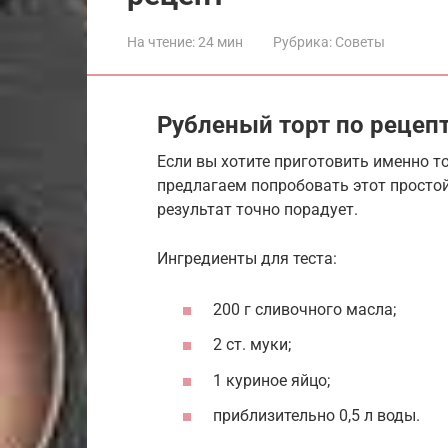
На чтение:
24 мин
Рубрика:
Советы
Рубленый торт по рецеп
Если вы хотите приготовить именно то
предлагаем попробовать этот простой
результат точно порадует.
Ингредиенты для теста:
200 г сливочного масла;
2 ст. муки;
1 куриное яйцо;
приблизительно 0,5 л воды.