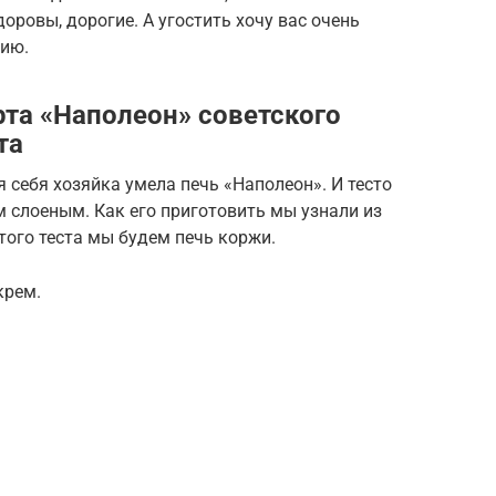
доровы, дорогие. А угостить хочу вас очень
тию.
рта «Наполеон» советского
та
себя хозяйка умела печь «Наполеон». И тесто
 слоеным. Как его приготовить мы узнали из
того теста мы будем печь коржи.
крем.