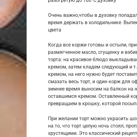
разогретую до 180°С духовку
Очень важно,чтобы в духовку попадал
время держать в холодильнике. Выпе
цвета
Когда все коржи готовы и остыли, пр
размягченное масло, сгущенку и взб
торта: на красивое блюдо выкладыва
кремом, затем кладем следующий и т
кремом, на него нужно будет поставит
смазать весь торт, и один корж для о
зимнее время выносим на балкон на 
оставшимся кремом. Оставленный ко
превращаем в крошку, которой посыпа
При желании торт можно украсить шо
на то, что торт целую ночь стоял, пр
хрустящими. Это классический рецепт 