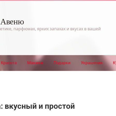
 Авеню
етике, парфюмах, ярких запахах и вкусах в вашей
Красота
Макияж
Подарки
Украшения
К
а: вкусный и простой