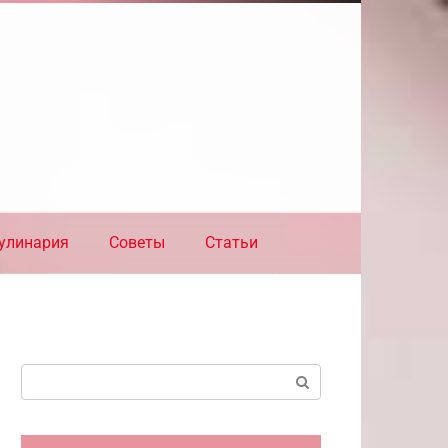
улинария
Советы
Статьи
Поиск: