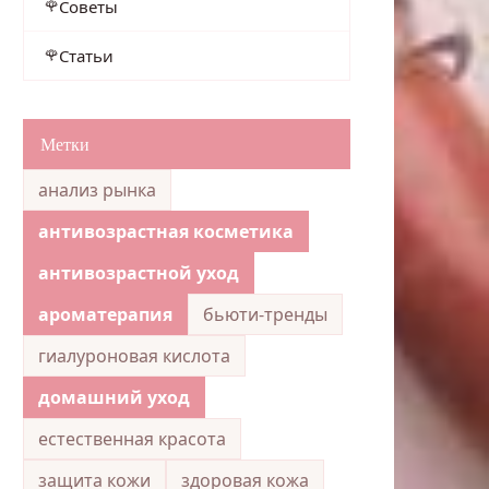
Советы
Статьи
Метки
анализ рынка
антивозрастная косметика
антивозрастной уход
ароматерапия
бьюти-тренды
гиалуроновая кислота
домашний уход
естественная красота
защита кожи
здоровая кожа