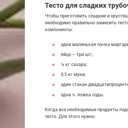
Тесто для сладких трубо
Чтобы приготовить сладкие и хрустящ
необходимо правильно замесить тест
компоненты:
одна маленькая пачка маргар
яйцо – три шт.;
¼ кг сахара;
0,5 кг муки;
один стакан двадцатипроцент
одна ч. ложка соды.
Когда все необходимые продукты под
тесто. Для этого нужно: