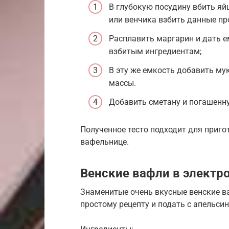
В глубокую посудину вбить яй
или венчика взбить данные пр
Расплавить маргарин и дать ем
взбитым ингредиентам;
В эту же емкость добавить му
массы.
Добавить сметану и погашенну
Полученное тесто подходит для приго
вафельнице.
Венские вафли в электр
Знаменитые очень вкусные венские ва
простому рецепту и подать с апельси