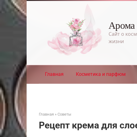
Перейти
к
контенту
Арома
Сайт о косм
жизни
Главная
Косметика и парфюм
Главная
»
Советы
Рецепт крема для сло