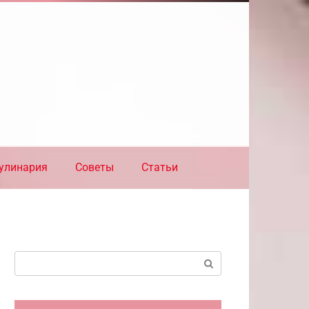
улинария
Советы
Статьи
Поиск: