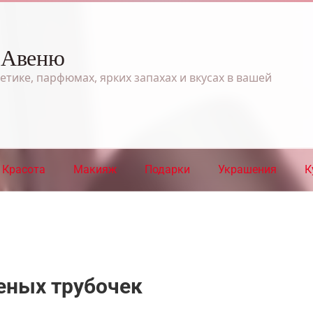
 Авеню
етике, парфюмах, ярких запахах и вкусах в вашей
Красота
Макияж
Подарки
Украшения
К
еных трубочек