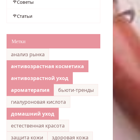
Советы
Статьи
Метки
анализ рынка
антивозрастная косметика
антивозрастной уход
ароматерапия
бьюти-тренды
гиалуроновая кислота
домашний уход
естественная красота
защита кожи
здоровая кожа