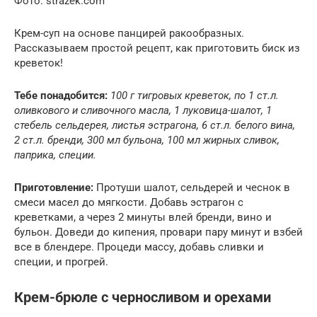
Фото: strazek.com
Крем-суп на основе панцирей ракообразных.
Рассказываем простой рецепт, как приготовить биск из
креветок!
Тебе понадобится:
100 г тигровых креветок, по 1 ст.л.
оливкового и сливочного масла, 1 луковица-шалот, 1
стебель сельдерея, листья эстрагона, 6 ст.л. белого вина,
2 ст.л. бренди, 300 мл бульона, 100 мл жирных сливок,
паприка, специи.
Приготовление:
Протуши шалот, сельдерей и чеснок в
смеси масел до мягкости. Добавь эстрагон с
креветками, а через 2 минуты влей бренди, вино и
бульон. Доведи до кипения, провари пару минут и взбей
все в блендере. Процеди массу, добавь сливки и
специи, и прогрей.
Крем-брюле с черносливом и орехами