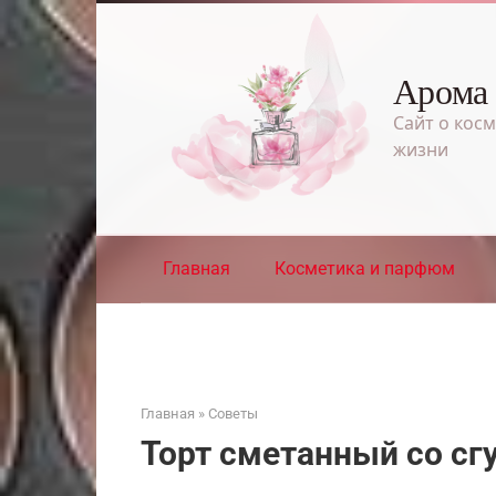
Перейти
к
контенту
Арома
Сайт о косм
жизни
Главная
Косметика и парфюм
Главная
»
Советы
Торт сметанный со с