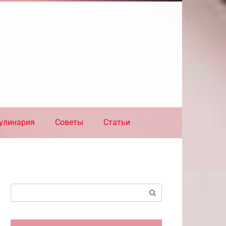
улинария
Советы
Статьи
Поиск: