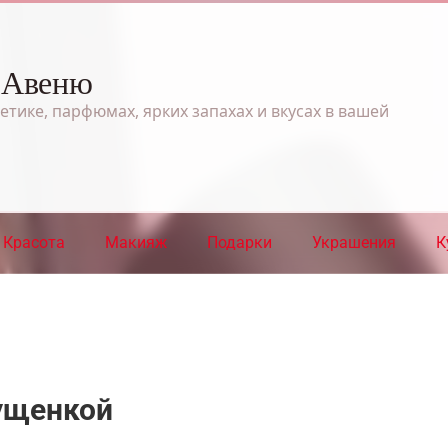
 Авеню
етике, парфюмах, ярких запахах и вкусах в вашей
Красота
Макияж
Подарки
Украшения
К
гущенкой