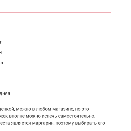
т
н
ал
едняя
щенкой, можно в любом магазине, но это
жек вполне можно испечь самостоятельно.
еста является маргарин, поэтому выбирать его