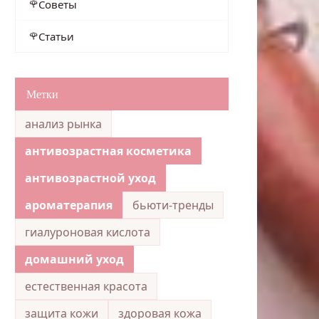
Советы
Статьи
Метки
анализ рынка
антивозрастная косметика
антивозрастной уход
ароматерапия
бьюти-тренды
гиалуроновая кислота
домашний уход
естественная красота
защита кожи
здоровая кожа