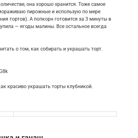
оличестве, она хорошо хранится. Тоже самое
амораживаю пирожные и использую по мере
ия тортов). А попкорн готовится за 3 минуты в
купила — ягоды малины. Все остальное всегда
читать о том, как собирать и украшать торт.
oG8k
 как красиво украшать торты клубникой.
шка и ганаш