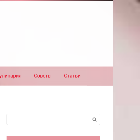
улинария
Советы
Статьи
Поиск: