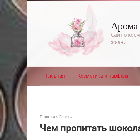
Перейти
к
контенту
Арома
Сайт о косм
жизни
Главная
Косметика и парфюм
Главная
»
Советы
Чем пропитать шокол