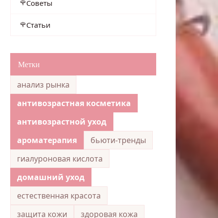
Советы
Статьи
Метки
анализ рынка
антивозрастная косметика
антивозрастной уход
ароматерапия
бьюти-тренды
гиалуроновая кислота
домашний уход
естественная красота
защита кожи
здоровая кожа