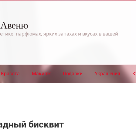
 Авеню
етике, парфюмах, ярких запахах и вкусах в вашей
Красота
Макияж
Подарки
Украшения
К
адный бисквит