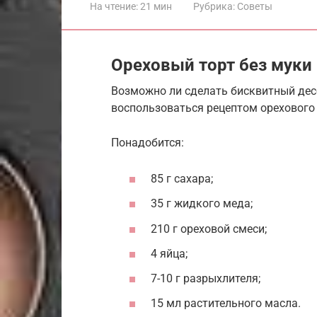
На чтение:
21 мин
Рубрика:
Советы
Ореховый торт без муки
Возможно ли сделать бисквитный десе
воспользоваться рецептом орехового 
Понадобится:
85 г сахара;
35 г жидкого меда;
210 г ореховой смеси;
4 яйца;
7-10 г разрыхлителя;
15 мл растительного масла.