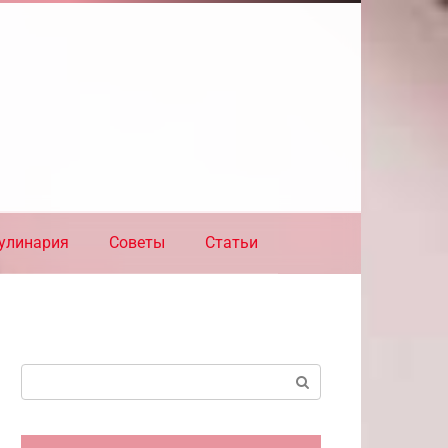
улинария
Советы
Статьи
Поиск: