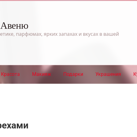
 Авеню
етике, парфюмах, ярких запахах и вкусах в вашей
Красота
Макияж
Подарки
Украшения
К
рехами