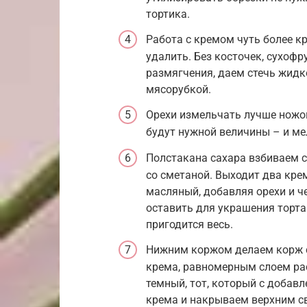
тортика.
Работа с кремом чуть более кр
удалить. Без косточек, сухоф
размягчения, даем стечь жидк
мясорубкой.
Орехи измельчать лучше ножом
будут нужной величины – и ме
Полстакана сахара взбиваем с
со сметаной. Выходит два кре
масляный, добавляя орехи и ч
оставить для украшения торта
пригодится весь.
Нижним коржом делаем корж с
крема, равномерным слоем ра
темный, тот, который с добав
крема и накрываем верхним с