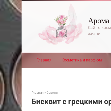
Перейти
к
контенту
Арома
Сайт о косм
жизни
Главная
Косметика и парфюм
Главная
»
Советы
Бисквит с грецкими о