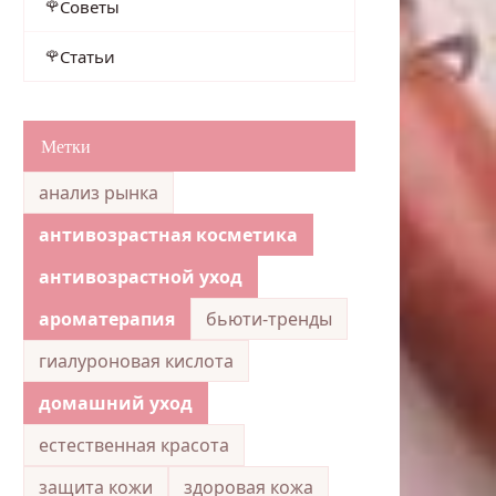
Советы
Статьи
Метки
анализ рынка
антивозрастная косметика
антивозрастной уход
ароматерапия
бьюти-тренды
гиалуроновая кислота
домашний уход
естественная красота
защита кожи
здоровая кожа