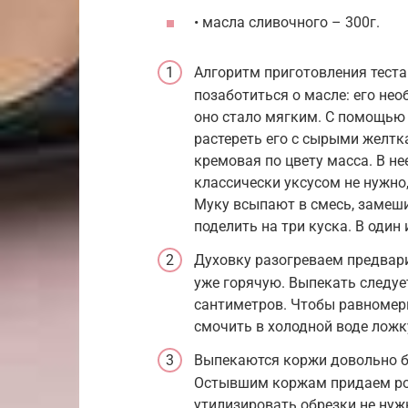
• масла сливочного – 300г.
Алгоритм приготовления теста
позаботиться о масле: его не
оно стало мягким. С помощью 
растереть его с сырыми желтка
кремовая по цвету масса. В не
классически уксусом не нужно,
Муку всыпают в смесь, замешив
поделить на три куска. В один
Духовку разогреваем предвари
уже горячую. Выпекать следуе
сантиметров. Чтобы равномерн
смочить в холодной воде ложку
Выпекаются коржи довольно бы
Остывшим коржам придаем ров
утилизировать обрезки не нуж