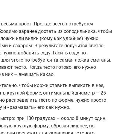
 весьма прост. Прежде всего потребуется
обходимо заранее достать из холодильника, чтобы
ложки или вилки (кому как удобнее) нужно
ми и сахаром. В результате получится светло-
е нужно добавить соду. Гасить соду по-
 для этого потребуется та самая ложка сметаны.
ают тесто. Когда тесто готово, его нужно
 из них – вмешать какао.
тельно, чтобы коржи ставить выпекать в нее,
т в круглой форме, оптимальный диаметр – 25
о распределить тесто по форме, нужно просто
 и «размазать» его как нужно.
стро: при 180 градусах – около 8 минут один.
ную круглую форму, обрезая лишнее, но
но: они послужат для украшения готового