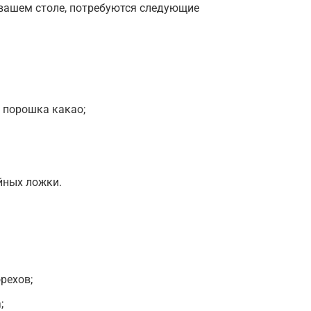
 вашем столе, потребуются следующие
и порошка какао;
йных ложки.
орехов;
;