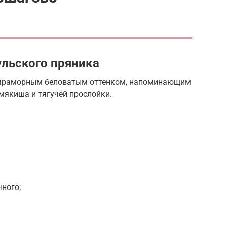
ульского пряника
 мраморным беловатым оттенком, напоминающим
 мякиша и тягучей прослойки.
ного;