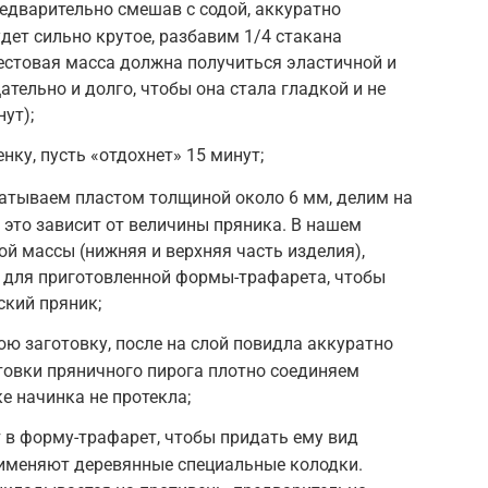
редварительно смешав с содой, аккуратно
дет сильно крутое, разбавим 1/4 стакана
естовая масса должна получиться эластичной и
ательно и долго, чтобы она стала гладкой и не
ут);
ку, пусть «отдохнет» 15 минут;
катываем пластом толщиной около 6 мм, делим на
 это зависит от величины пряника. В нашем
ой массы (нижняя и верхняя часть изделия),
т для приготовленной формы-трафарета, чтобы
ский пряник;
ю заготовку, после на слой повидла аккуратно
товки пряничного пирога плотно соединяем
е начинка не протекла;
в форму-трафарет, чтобы придать ему вид
рименяют деревянные специальные колодки.