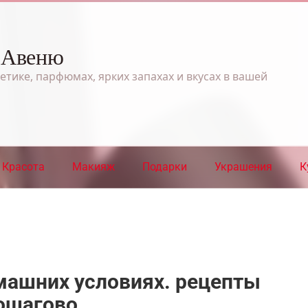
 Авеню
етике, парфюмах, ярких запахах и вкусах в вашей
Красота
Макияж
Подарки
Украшения
К
машних условиях. рецепты
пошагово