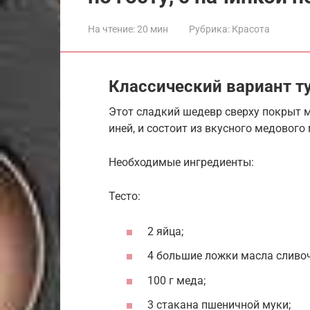
На чтение:
20 мин
Рубрика:
Красота
Классический вариант т
Этот сладкий шедевр сверху покрыт
иней, и состоит из вкусного медового
Необходимые ингредиенты:
Тесто:
2 яйца;
4 большие ложки масла сливоч
100 г меда;
3 стакана пшеничной муки;