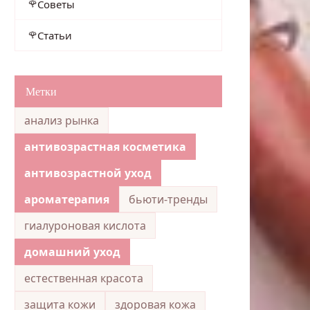
Советы
Статьи
Метки
анализ рынка
антивозрастная косметика
антивозрастной уход
ароматерапия
бьюти-тренды
гиалуроновая кислота
домашний уход
естественная красота
защита кожи
здоровая кожа