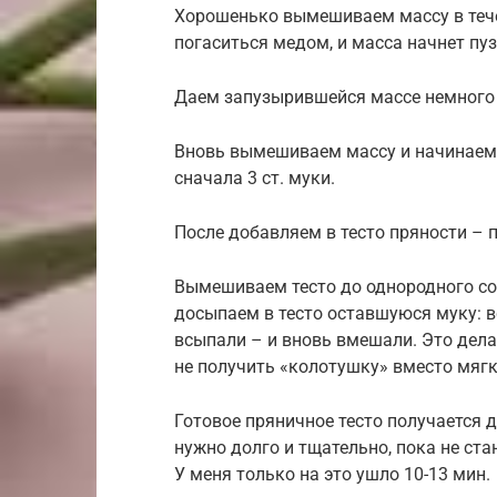
Хорошенько вымешиваем массу в тече
погаситься медом, и масса начнет пу
Даем запузырившейся массе немного о
Вновь вымешиваем массу и начинаем
сначала 3 ст. муки.
После добавляем в тесто пряности – п
Вымешиваем тесто до однородного со
досыпаем в тесто оставшуюся муку: в
всыпали – и вновь вмешали. Это делае
не получить «колотушку» вместо мягк
Готовое пряничное тесто получается 
нужно долго и тщательно, пока не ста
У меня только на это ушло 10-13 мин.