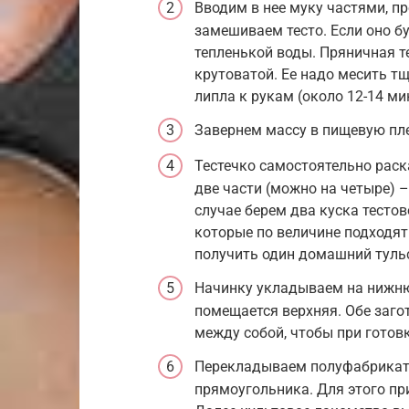
Вводим в нее муку частями, п
замешиваем тесто. Если оно бу
тепленькой воды. Пряничная т
крутоватой. Ее надо месить тщ
липла к рукам (около 12-14 мин
Завернем массу в пищевую плен
Тестечко самостоятельно рас
две части (можно на четыре) –
случае берем два куска тестов
которые по величине подходя
получить один домашний туль
Начинку укладываем на нижню
помещается верхняя. Обе заго
между собой, чтобы при готовк
Перекладываем полуфабрикат 
прямоугольника. Для этого п