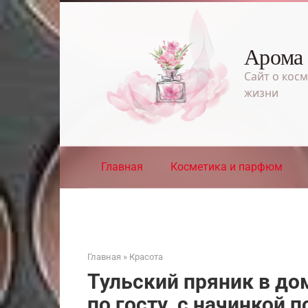
Перейти
к
контенту
Арома
Сайт о косм
жизни
Главная
Косметика и парфюм
Главная
»
Красота
Тульский пряник в до
по госту, с начинкой 