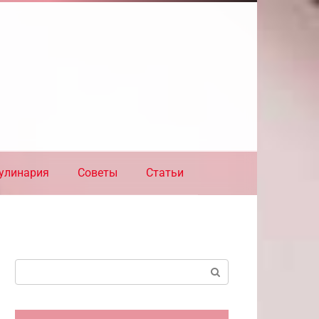
улинария
Советы
Статьи
Поиск: