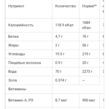
% о
Нутриент
Количество
Норма**
но
в 1
1684
Калорийность
118.9 кКал
7.1
кКал
Белки
4.7 г
76 г
6.2
Жиры
2 г
56 г
3.6
Углеводы
19.5 г
219 г
8.9
Пищевые волокна
0.9 г
20 г
4.5
Вода
70 г
2273 г
3.1
Зола
0.374 г
~
Витамины
Витамин А, РЭ
8.7 мкг
900 мкг
1%