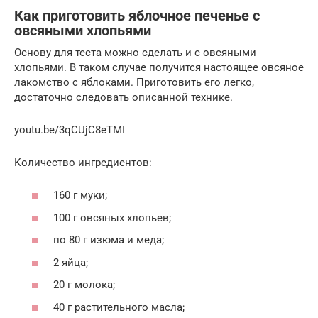
Как приготовить яблочное печенье с
овсяными хлопьями
Основу для теста можно сделать и с овсяными
хлопьями. В таком случае получится настоящее овсяное
лакомство с яблоками. Приготовить его легко,
достаточно следовать описанной технике.
youtu.be/3qCUjC8eTMI
Количество ингредиентов:
160 г муки;
100 г овсяных хлопьев;
по 80 г изюма и меда;
2 яйца;
20 г молока;
40 г растительного масла;