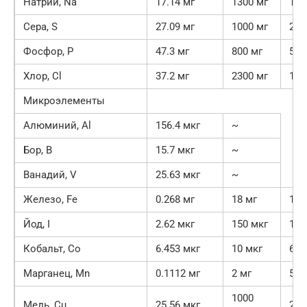
Натрий, Na
17.14 мг
1300 мг
1.3
Сера, S
27.09 мг
1000 мг
2.7
Фосфор, P
47.3 мг
800 мг
5.9
Хлор, Cl
37.2 мг
2300 мг
1.6
Микроэлементы
Алюминий, Al
156.4 мкг
~
Бор, B
15.7 мкг
~
Ванадий, V
25.63 мкг
~
Железо, Fe
0.268 мг
18 мг
1.5
Йод, I
2.62 мкг
150 мкг
1.7
Кобальт, Co
6.453 мкг
10 мкг
64.
Марганец, Mn
0.1112 мг
2 мг
5.6
1000
Медь, Cu
25.56 мкг
2.6