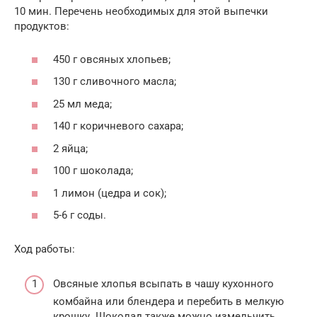
10 мин. Перечень необходимых для этой выпечки
продуктов:
450 г овсяных хлопьев;
130 г сливочного масла;
25 мл меда;
140 г коричневого сахара;
2 яйца;
100 г шоколада;
1 лимон (цедра и сок);
5-6 г соды.
Ход работы:
Овсяные хлопья всыпать в чашу кухонного
комбайна или блендера и перебить в мелкую
крошку. Шоколад также можно измельчить