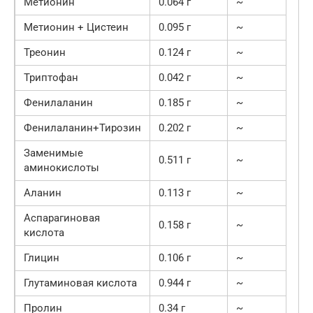
Метионин
0.064 г
~
Метионин + Цистеин
0.095 г
~
Треонин
0.124 г
~
Триптофан
0.042 г
~
Фенилаланин
0.185 г
~
Фенилаланин+Тирозин
0.202 г
~
Заменимые
0.511 г
~
аминокислоты
Аланин
0.113 г
~
Аспарагиновая
0.158 г
~
кислота
Глицин
0.106 г
~
Глутаминовая кислота
0.944 г
~
Пролин
0.34 г
~