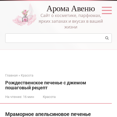
Перейти
Арома Авеню
к
контенту
Сайт о косметике, парфюмах,
ярких запахах и вкусах в вашей
жизни
Поиск:
Главная
»
Красота
Рождественское печенье с джемом
пошаговый рецепт
На чтение:
16 мин
Красота
Мраморное апельсиновое печенье