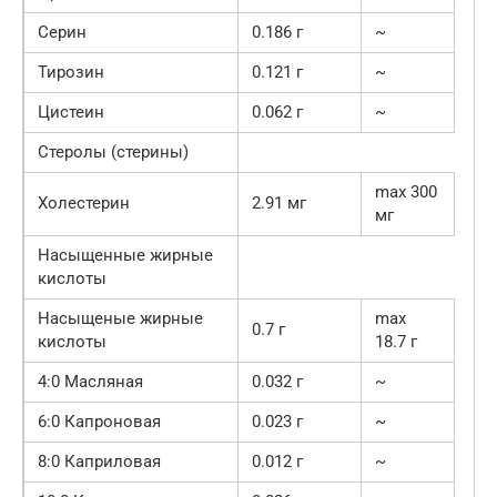
Серин
0.186 г
~
Тирозин
0.121 г
~
Цистеин
0.062 г
~
Стеролы (стерины)
max 300
Холестерин
2.91 мг
мг
Насыщенные жирные
кислоты
Насыщеные жирные
max
0.7 г
кислоты
18.7 г
4:0 Масляная
0.032 г
~
6:0 Капроновая
0.023 г
~
8:0 Каприловая
0.012 г
~