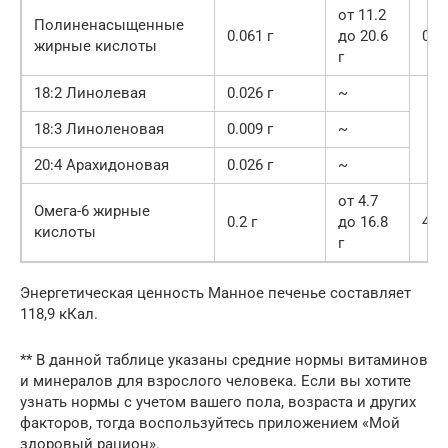
от 11.2
Полиненасыщенные
0.061 г
до 20.6
0.5
жирные кислоты
г
18:2 Линолевая
0.026 г
~
18:3 Линоленовая
0.009 г
~
20:4 Арахидоновая
0.026 г
~
от 4.7
Омега-6 жирные
0.2 г
до 16.8
4.3
кислоты
г
Энергетическая ценность Манное печенье составляет
118,9 кКал.
** В данной таблице указаны средние нормы витаминов
и минералов для взрослого человека. Если вы хотите
узнать нормы с учетом вашего пола, возраста и других
факторов, тогда воспользуйтесь приложением «Мой
здоровый рацион».