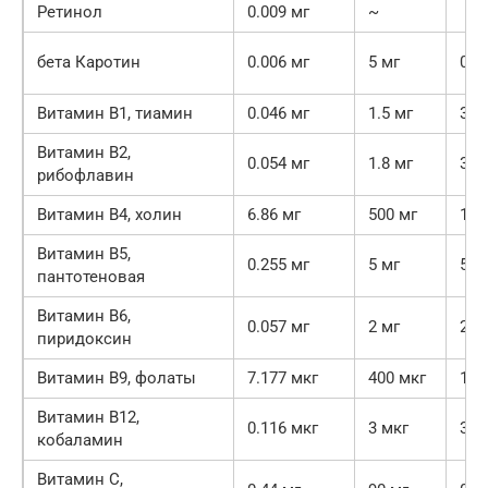
Ретинол
0.009 мг
~
бета Каротин
0.006 мг
5 мг
0.1
Витамин В1, тиамин
0.046 мг
1.5 мг
3.1
Витамин В2,
0.054 мг
1.8 мг
3%
рибофлавин
Витамин В4, холин
6.86 мг
500 мг
1.4
Витамин В5,
0.255 мг
5 мг
5.1
пантотеновая
Витамин В6,
0.057 мг
2 мг
2.9
пиридоксин
Витамин В9, фолаты
7.177 мкг
400 мкг
1.8
Витамин В12,
0.116 мкг
3 мкг
3.9
кобаламин
Витамин C,