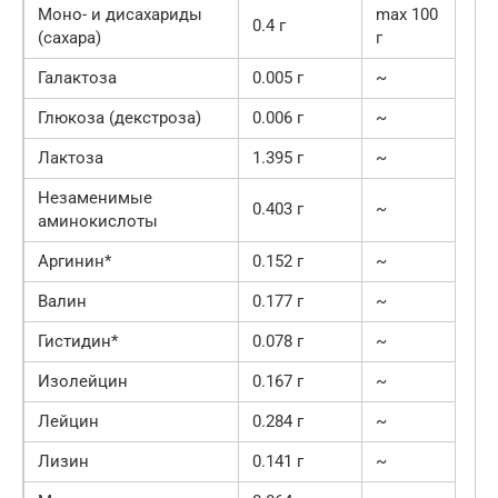
Моно- и дисахариды
max 100
0.4 г
(сахара)
г
Галактоза
0.005 г
~
Глюкоза (декстроза)
0.006 г
~
Лактоза
1.395 г
~
Незаменимые
0.403 г
~
аминокислоты
Аргинин*
0.152 г
~
Валин
0.177 г
~
Гистидин*
0.078 г
~
Изолейцин
0.167 г
~
Лейцин
0.284 г
~
Лизин
0.141 г
~