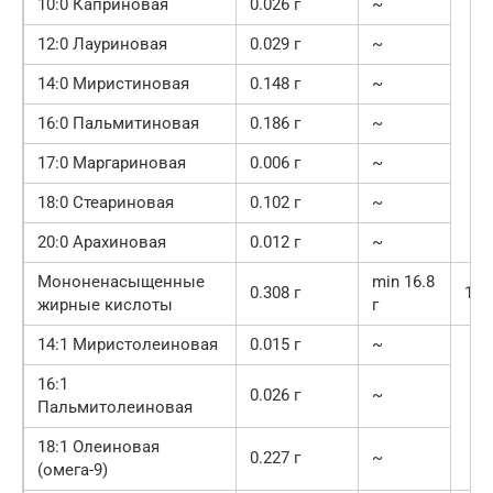
10:0 Каприновая
0.026 г
~
12:0 Лауриновая
0.029 г
~
14:0 Миристиновая
0.148 г
~
16:0 Пальмитиновая
0.186 г
~
17:0 Маргариновая
0.006 г
~
18:0 Стеариновая
0.102 г
~
20:0 Арахиновая
0.012 г
~
Мононенасыщенные
min 16.8
0.308 г
1.8
жирные кислоты
г
14:1 Миристолеиновая
0.015 г
~
16:1
0.026 г
~
Пальмитолеиновая
18:1 Олеиновая
0.227 г
~
(омега-9)