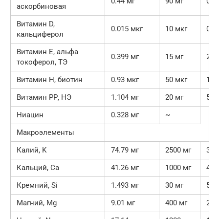
0.44 мг
90 мг
0.5
аскорбиновая
Витамин D,
0.015 мкг
10 мкг
0.2
кальциферол
Витамин Е, альфа
0.399 мг
15 мг
2.7
токоферол, ТЭ
Витамин Н, биотин
0.93 мкг
50 мкг
1.9
Витамин РР, НЭ
1.104 мг
20 мг
5.5
Ниацин
0.328 мг
~
Макроэлементы
Калий, K
74.79 мг
2500 мг
3%
Кальций, Ca
41.26 мг
1000 мг
4.1
Кремний, Si
1.493 мг
30 мг
5%
Магний, Mg
9.01 мг
400 мг
2.3