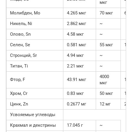
мкг
Молибден, Mo
4.265 мкг
70 мкг
6.1
Никель, Ni
2.862 мкг
~
Олово, Sn
4.58 мкг
~
Селен, Se
0.581 мкг
55 мкг
1.1
Стронций, Sr
4.94 мкг
~
Титан, Ti
2.21 мкг
~
4000
Фтор, F
43.91 мкг
1.1
мкг
Хром, Cr
0.83 мкг
50 мкг
1.7
Цинк, Zn
0.2677 мг
12 мг
2.2
Усвояемые углеводы
Крахмал и декстрины
17.045 г
~