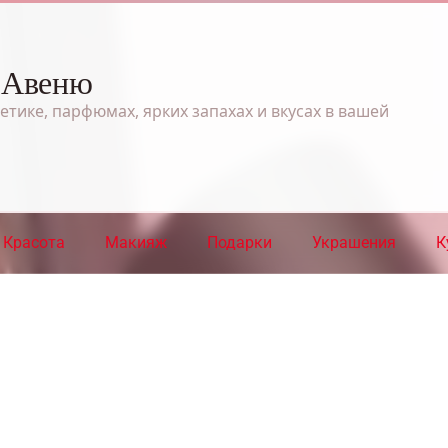
 Авеню
етике, парфюмах, ярких запахах и вкусах в вашей
Красота
Макияж
Подарки
Украшения
К