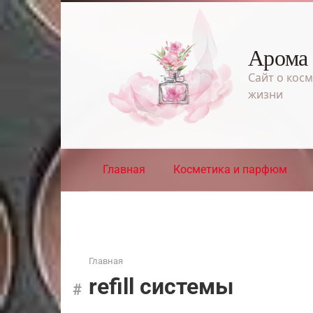
Перейти
к
контенту
Арома
Сайт о косм
жизни
Главная
Косметика и парфюм
Главная
refill системы