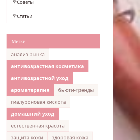
Советы
Статьи
Метки
анализ рынка
антивозрастная косметика
антивозрастной уход
ароматерапия
бьюти-тренды
гиалуроновая кислота
домашний уход
естественная красота
защита кожи
здоровая кожа