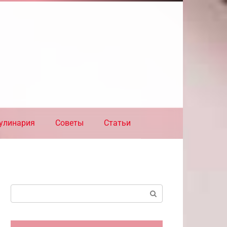
улинария
Советы
Статьи
Поиск: