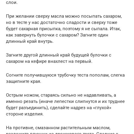
слои.
При желании сверху масла можно посыпать сахаром,
но в тесте у нас достаточно сладости и сверху тоже
будет сахарная присыпка, поэтому я не сыпала. Итак,
как завернуть булочки с сахаром? Загните один
длинный край внутрь.
Загните другой длинный край будущей булочки с
сахаром на кефире внахлест на первый.
Согните получившуюся трубочку теста пополам, слегка
защипните края.
Острым ножом, стараясь сильно не надавливать, а
именно резать (иначе лепестки слипнутся и их труднее
будет разъединить), сделайте надрез на «глухой»
стороне изделия.
На противне, смазанном растительным маслом,
разложите плюшки из дрожжевого теста. Сладкие с