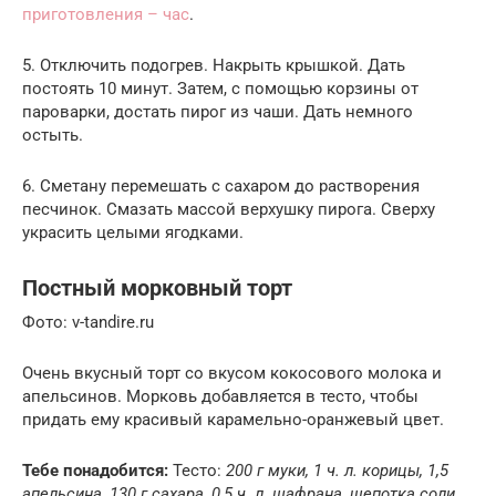
приготовления – час
.
5. Отключить подогрев. Накрыть крышкой. Дать
постоять 10 минут. Затем, с помощью корзины от
пароварки, достать пирог из чаши. Дать немного
остыть.
6. Сметану перемешать с сахаром до растворения
песчинок. Смазать массой верхушку пирога. Сверху
украсить целыми ягодками.
Постный морковный торт
Фото: v-tandire.ru
Очень вкусный торт со вкусом кокосового молока и
апельсинов. Морковь добавляется в тесто, чтобы
придать ему красивый карамельно-оранжевый цвет.
Тебе понадобится:
Тесто:
200 г муки, 1 ч. л. корицы, 1,5
апельсина, 130 г сахара, 0,5 ч. л. шафрана, щепотка соли,