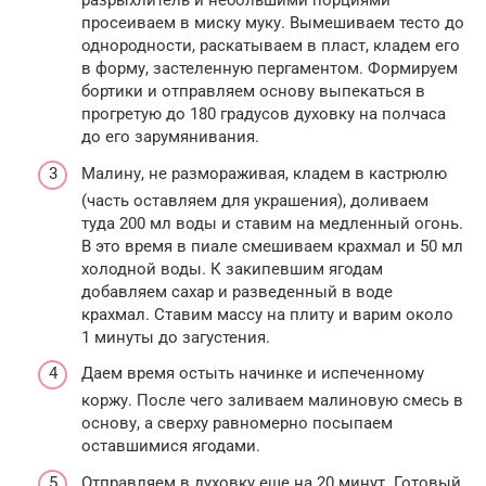
разрыхлитель и небольшими порциями
просеиваем в миску муку. Вымешиваем тесто до
однородности, раскатываем в пласт, кладем его
в форму, застеленную пергаментом. Формируем
бортики и отправляем основу выпекаться в
прогретую до 180 градусов духовку на полчаса
до его зарумянивания.
Малину, не размораживая, кладем в кастрюлю
(часть оставляем для украшения), доливаем
туда 200 мл воды и ставим на медленный огонь.
В это время в пиале смешиваем крахмал и 50 мл
холодной воды. К закипевшим ягодам
добавляем сахар и разведенный в воде
крахмал. Ставим массу на плиту и варим около
1 минуты до загустения.
Даем время остыть начинке и испеченному
коржу. После чего заливаем малиновую смесь в
основу, а сверху равномерно посыпаем
оставшимися ягодами.
Отправляем в духовку еще на 20 минут. Готовый