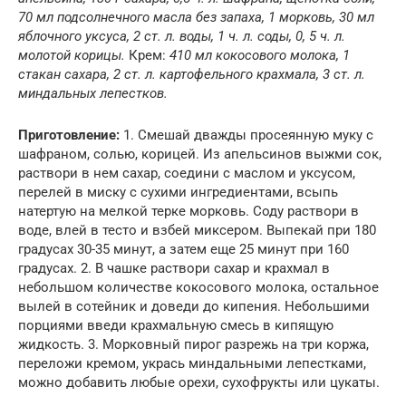
70 мл подсолнечного масла без запаха, 1 морковь, 30 мл
яблочного уксуса, 2 ст. л. воды, 1 ч. л. соды, 0, 5 ч. л.
молотой корицы.
Крем:
410 мл кокосового молока, 1
стакан сахара, 2 ст. л. картофельного крахмала, 3 ст. л.
миндальных лепестков.
Приготовление:
1. Смешай дважды просеянную муку с
шафраном, солью, корицей. Из апельсинов выжми сок,
раствори в нем сахар, соедини с маслом и уксусом,
перелей в миску с сухими ингредиентами, всыпь
натертую на мелкой терке морковь. Соду раствори в
воде, влей в тесто и взбей миксером. Выпекай при 180
градусах 30-35 минут, а затем еще 25 минут при 160
градусах. 2. В чашке раствори сахар и крахмал в
небольшом количестве кокосового молока, остальное
вылей в сотейник и доведи до кипения. Небольшими
порциями введи крахмальную смесь в кипящую
жидкость. 3. Морковный пирог разрежь на три коржа,
переложи кремом, укрась миндальными лепестками,
можно добавить любые орехи, сухофрукты или цукаты.