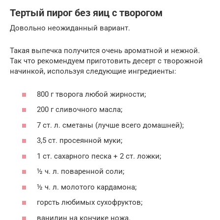
Тертый пирог без яиц с творогом
Довольно неожиданный вариант.
Такая выпечка получится очень ароматной и нежной.
Так что рекомендуем приготовить десерт с творожной
начинкой, используя следующие ингредиенты:
800 г творога любой жирности;
200 г сливочного масла;
7 ст. л. сметаны (лучше всего домашней);
3,5 ст. просеянной муки;
1 ст. сахарного песка + 2 ст. ложки;
½ ч. л. поваренной соли;
½ ч. л. молотого кардамона;
горсть любимых сухофруктов;
ванилин на кончике ножа.