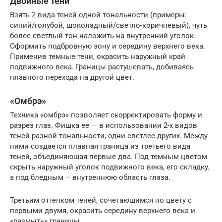
Двойные тени
Взять 2 вида теней одной тональности (примеры:
синий/голубой, шоколадный/светло-коричневый), чуть
более светлый тон наложить на внутренний уголок.
Оформить подбровную зону и середину верхнего века.
Применив темные тени, окрасить наружный край
подвижного века. Границы растушевать, добиваясь
плавного перехода на другой цвет.
«Омбрэ»
Техника «омбрэ» позволяет скорректировать форму и
разрез глаз. Фишка ее — в использовании 2-х видов
теней разной тональности, одни светлее других. Между
ними создается плавная граница из третьего вида
теней, объединяющая первые два. Под темным цветом
скрыть наружный уголок подвижного века, его складку,
а под бледным – внутреннюю область глаза.
Третьим оттенком теней, сочетающимся по цвету с
первыми двумя, окрасить середину верхнего века и
«размыть» границы.